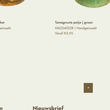
oker
Tamegroute potje | groen
emaakt
MA234022R | Handgemaakt
Vanaf
€
5,95
^
n
Nieuwsbrief