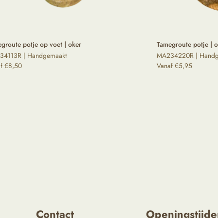
groute potje op voet | oker
Tamegroute potje | 
34113R | Handgemaakt
MA234220R | Handg
af
€
8,50
Vanaf
€
5,95
Contact
Openingstijde