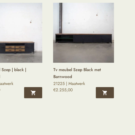
 Szep | black |
Tv meubel Szep Black met
d
Barnwood
aatwerk
21225 | Maatwerk
0
€
2.255,00