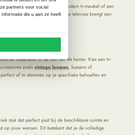
iest voor een strak mid-century modern tv-meubel of een
ze partners voor social
bel en een nieuwe uitstraling van je televisie brengt een
nformatie die u aan ze heeft
ren en materialen in de rest van de kamer. Kies een tv-
Accessoires zoals
vintage lampen
, kussens of
perfect af te stemmen op je specifieke behoeften en
niek stuk dat perfect past bij de beschikbare ruimte en
md op jouw wensen. Dit betekent dat je de volledige