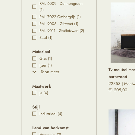
RAL 6009 - Dennengroen
(1)
RAL 7022 Ombergrijs
(1)
RAL 9005 - Gitzwart
(1)
RAL 9011 - Grafietzwart
(2)
Staal
(1)
Materiaal
Glas
(1)
Ijzer
(1)
Tv meubel maat
Toon meer
barnwood
22353 | Maatw
Maatwerk
€
1.205,00
Ja
(4)
Stijl
Industrieel
(4)
Land van herkomst
Hongarije
(3)