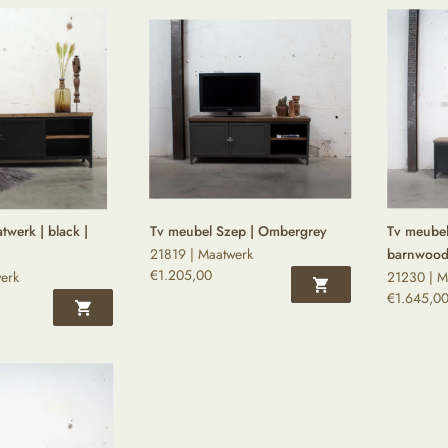
werk | black |
Tv meubel Szep | Ombergrey
Tv meubel
21819 | Maatwerk
barnwoo
€
1.205,00
erk
21230 | M
€
1.645,0