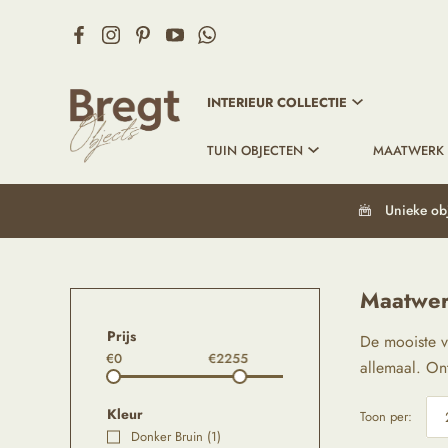
INTERIEUR COLLECTIE
TUIN OBJECTEN
MAATWERK
Unieke ob
Maatwer
Prijs
De mooiste vi
€0
€2255
allemaal. On
Kleur
Toon per:
Donker Bruin
(1)