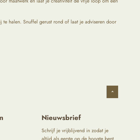
oor maatwerk en laat je creativiteit de vrije loop om een
 te halen. Snuffel gerust rond of laat je adviseren door
^
n
Nieuwsbrief
Schrijf je vrijblijvend in zodat je
altijd als eerste op de hoogte bent