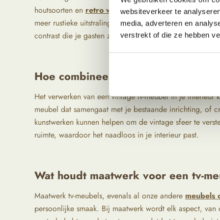
houtsoorten en
retro woonstijl
,
ontwerpen voegen ze een
websiteverkeer te analyseren
meer rustieke uitstraling, het brengt warmte en persoonli
media, adverteren en analys
contrast die je gasten zeker zal opvallen. We houden per
verstrekt of die ze hebben v
Hoe combineer ik een tv-meubel (op 
Het verwerken van een vintage tv-meubel in je interieur
meubel dat samengaat met je bestaande inrichting, of cre
kunstwerken kunnen helpen om de vintage sfeer te verst
ruimte, waardoor het naadloos in je interieur past.
Wat houdt maatwerk voor een tv-me
Maatwerk tv-meubels, evenals al onze andere
meubels 
persoonlijke smaak. Bij maatwerk wordt elk aspect, van 