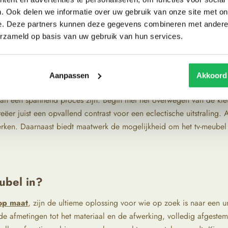
 vleugje nostalgie toe rondom jouw moderne televisie. Of je nu k
. Ook delen we informatie over uw gebruik van onze site met on
jkheid in je huis. Het contrast tussen de oude uitstraling van je meu
e. Deze partners kunnen deze gegevens combineren met andere i
soonlijk erg van dit contrast!
erzameld op basis van uw gebruik van hun services.
Aanpassen
Akkoord
maat) in mijn huidige interieur?
 kan een spannend proces zijn. Begin met het overwegen van de kleu
ëer juist een opvallend contrast voor een eclectische uitstraling. 
erken. Daarnaast biedt maatwerk de mogelijkheid om het tv-meubel 
ubel in?
op maat
, zijn de ultieme oplossing voor wie op zoek is naar een u
de afmetingen tot het materiaal en de afwerking, volledig afgeste