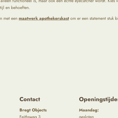
 alleen functioneel is, maar ook een echte eyecatcher wordt. Kies v
tijl en behoeften.
en met een
maatwerk apothekerskast
om er een statement stuk bij
Contact
Openingstijde
Bregt Objects
Maandag:
Feithsweg 3
gesloten