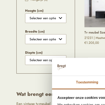
Hoogte (cm)
Breedte (cm)
Tv meubel Sze
21231 | Maatw
€
1.205,00
Diepte (cm)
Toestemming
Wat brengt een vintage tv-meubel in
Accepteer onze cookies voor
Een vintage tv-meubel kan een onmisbare aanvulling zijn 
We gebruiken cookies om cont