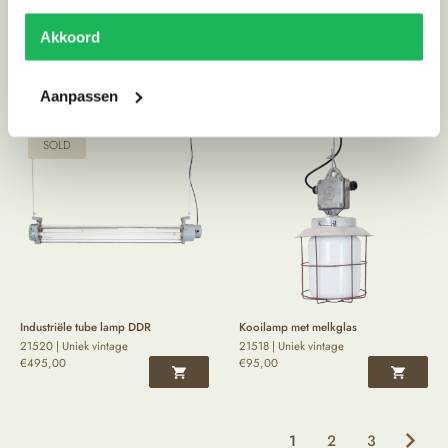
Industriële tube lamp DDR | Grijs
Industriële fabriekslamp
21523 | Uniek vintage
21522 | Uniek vintage
Akkoord
€
495,00
€
175,00
Aanpassen
SOLD
Industriële tube lamp DDR
Kooilamp met melkglas
21520 | Uniek vintage
21518 | Uniek vintage
€
495,00
€
95,00
1
2
3