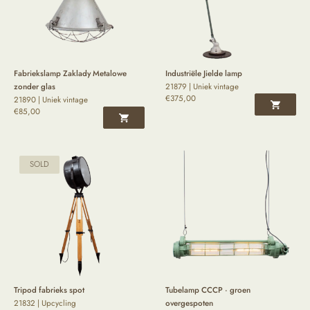
Fabriekslamp Zaklady Metalowe
Industriële Jielde lamp
zonder glas
21879 | Uniek vintage
€
375,00
21890 | Uniek vintage
€
85,00
SOLD
Tripod fabrieks spot
Tubelamp CCCP · groen
21832 | Upcycling
overgespoten