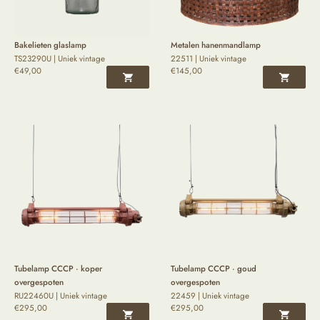
Bakelieten glaslamp
Metalen hanenmandlamp
TS23290U | Uniek vintage
22511 | Uniek vintage
€
49,00
€
145,00
Tubelamp CCCP · koper
Tubelamp CCCP · goud
overgespoten
overgespoten
RU22460U | Uniek vintage
22459 | Uniek vintage
€
295,00
€
295,00