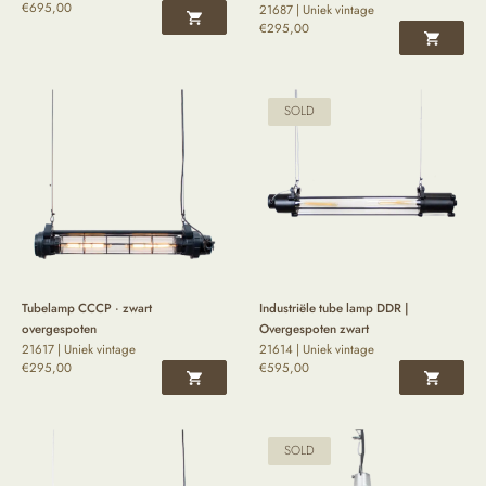
€
695,00
21687 | Uniek vintage
€
295,00
SOLD
Tubelamp CCCP · zwart
Industriële tube lamp DDR |
overgespoten
Overgespoten zwart
21617 | Uniek vintage
21614 | Uniek vintage
€
295,00
€
595,00
SOLD