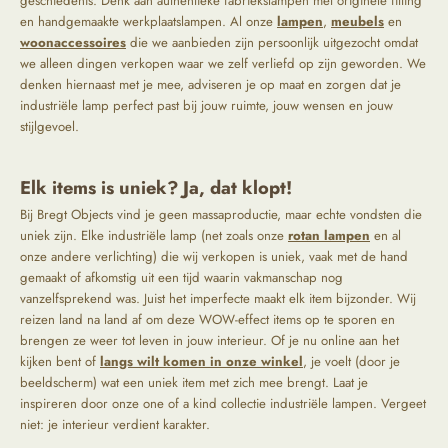
geschiedenis. Denk aan authentieke fabriekslampen met originele fitting
en handgemaakte werkplaatslampen. Al onze
lampen
,
meubels
en
woonaccessoires
die we aanbieden zijn persoonlijk uitgezocht omdat
we alleen dingen verkopen waar we zelf verliefd op zijn geworden. We
denken hiernaast met je mee, adviseren je op maat en zorgen dat je
industriële lamp perfect past bij jouw ruimte, jouw wensen en jouw
stijlgevoel.
Elk items is uniek? Ja, dat klopt!
Bij Bregt Objects vind je geen massaproductie, maar echte vondsten die
uniek zijn. Elke industriële lamp (net zoals onze
rotan lampen
en al
onze andere verlichting) die wij verkopen is uniek, vaak met de hand
gemaakt of afkomstig uit een tijd waarin vakmanschap nog
vanzelfsprekend was. Juist het imperfecte maakt elk item bijzonder. Wij
reizen land na land af om deze WOW-effect items op te sporen en
brengen ze weer tot leven in jouw interieur. Of je nu online aan het
kijken bent of
langs wilt komen in onze winkel
, je voelt (door je
beeldscherm) wat een uniek item met zich mee brengt. Laat je
inspireren door onze one of a kind collectie industriële lampen. Vergeet
niet: je interieur verdient karakter.