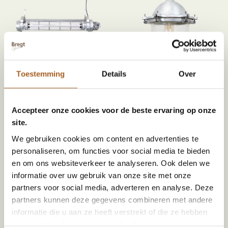
Toestemming
Details
Over
Industriele tube lamp CCCP |
Industriële bulley | geborsteld
Geborsteld
21525 | Uniek vintage
€
135,00
21548 | Uniek vintage
€
375,00
Accepteer onze cookies voor de beste ervaring op onze
site.
We gebruiken cookies om content en advertenties te
personaliseren, om functies voor social media te bieden
en om ons websiteverkeer te analyseren. Ook delen we
informatie over uw gebruik van onze site met onze
partners voor social media, adverteren en analyse. Deze
partners kunnen deze gegevens combineren met andere
informatie die u aan ze heeft verstrekt of die ze hebben
verzameld op basis van uw gebruik van hun services.