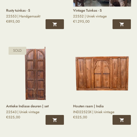
Rusty tuinkas - S
Vintage Tuinkas - S
22553 | Handgemaakt
22552 | Uniek vintage
€
895,00
€
1.295,00
SOLD
Antieke Indiase deuren | set
Houten raam | India
22543 | Uniek vintage
IND22523X | Uniek vintage
€
525,00
€
525,00