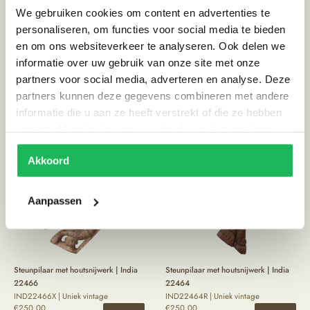
We gebruiken cookies om content en advertenties te
personaliseren, om functies voor social media te bieden
en om ons websiteverkeer te analyseren. Ook delen we
Steunpilaar met houtsnijwerk India
Steunpilaar met houtsnijwerk | India
informatie over uw gebruik van onze site met onze
22470 | Uniek vintage
22469 | Uniek vintage
€
125,00
€
125,00
partners voor social media, adverteren en analyse. Deze
partners kunnen deze gegevens combineren met andere
informatie die u aan ze heeft verstrekt of die ze hebben
verzameld op basis van uw gebruik van hun services.
Akkoord
Aanpassen
Steunpilaar met houtsnijwerk | India
Steunpilaar met houtsnijwerk | India
22466
22464
IND22466X | Uniek vintage
IND22464R | Uniek vintage
€
250,00
€
250,00