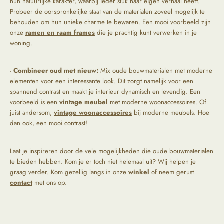
hun natuurlijke karakter, waarbij ieder stuk haar eigen verhaal heeft.
Probeer de oorspronkelijke staat van de materialen zoveel mogelijk te
behouden om hun unieke charme te bewaren. Een mooi voorbeeld zijn
onze
ramen en raam frames
die je prachtig kunt verwerken in je
woning.
- Combineer oud met nieuw:
Mix oude bouwmaterialen met moderne
elementen voor een interessante look. Dit zorgt namelijk voor een
spannend contrast en maakt je interieur dynamisch en levendig. Een
voorbeeld is een
vintage meubel
met moderne woonaccessoires. Of
juist andersom,
vintage woonaccessoires
bij moderne meubels. Hoe
dan ook, een mooi contrast!
Laat je inspireren door de vele mogelijkheden die oude bouwmaterialen
te bieden hebben. Kom je er toch niet helemaal uit? Wij helpen je
graag verder. Kom gezellig langs in onze
winkel
of neem gerust
contact
met ons op.