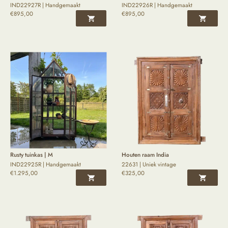
IND22927R | Handgemaakt
IND22926R | Handgemaakt
€
895,00
€
895,00
Rusty tuinkas | M
Houten raam India
IND22925R | Handgemaakt
22631 | Uniek vintage
€
1.295,00
€
325,00