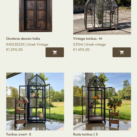
Oosterse deuren India
Vintage tuinkas - M
IND23222X | Uniek Vintage
23104 | Uniek vintage
€
1.295,00
€
1.495,00
Tuinkas zwart - S
Rusty tuinkas | S