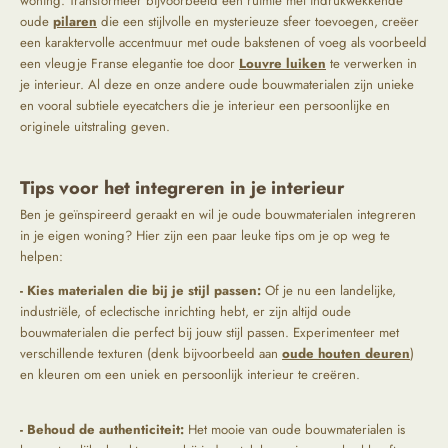
woning. Transformeer bijvoorbeeld een ruimte met indrukwekkende
oude
pilaren
die een stijlvolle en mysterieuze sfeer toevoegen, creëer
een karaktervolle accentmuur met oude bakstenen of voeg als voorbeeld
een vleugje Franse elegantie toe door
Louvre luiken
te verwerken in
je interieur. Al deze en onze andere oude bouwmaterialen zijn unieke
en vooral subtiele eyecatchers die je interieur een persoonlijke en
originele uitstraling geven.
Tips voor het integreren in je interieur
Ben je geïnspireerd geraakt en wil je oude bouwmaterialen integreren
in je eigen woning? Hier zijn een paar leuke tips om je op weg te
helpen:
- Kies materialen die bij je stijl passen:
Of je nu een landelijke,
industriële, of eclectische inrichting hebt, er zijn altijd oude
bouwmaterialen die perfect bij jouw stijl passen. Experimenteer met
verschillende texturen (denk bijvoorbeeld aan
oude houten deuren
)
en kleuren om een uniek en persoonlijk interieur te creëren.
- Behoud de authenticiteit:
Het mooie van oude bouwmaterialen is