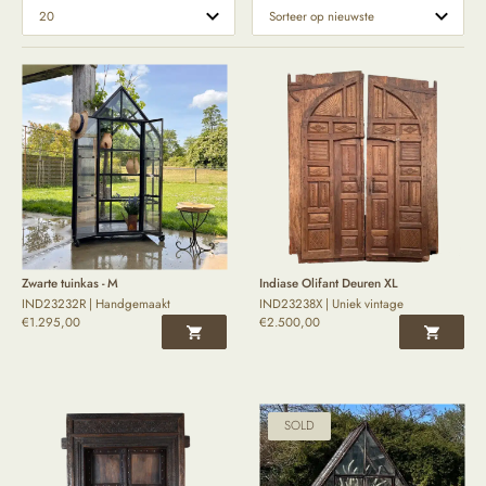
Zwarte tuinkas - M
Indiase Olifant Deuren XL
IND23232R | Handgemaakt
IND23238X | Uniek vintage
€
1.295,00
€
2.500,00
SOLD