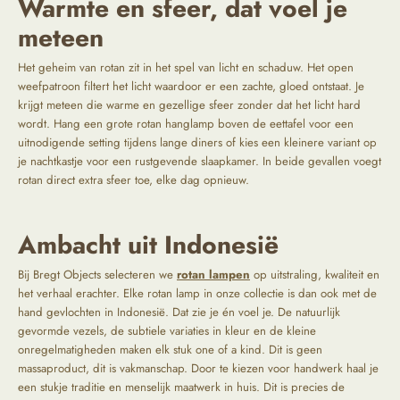
Warmte en sfeer, dat voel je
meteen
Het geheim van rotan zit in het spel van licht en schaduw. Het open
weefpatroon filtert het licht waardoor er een zachte, gloed ontstaat. Je
krijgt meteen die warme en gezellige sfeer zonder dat het licht hard
wordt. Hang een grote rotan hanglamp boven de eettafel voor een
uitnodigende setting tijdens lange diners of kies een kleinere variant op
je nachtkastje voor een rustgevende slaapkamer. In beide gevallen voegt
rotan direct extra sfeer toe, elke dag opnieuw.
Ambacht uit Indonesië
Bij Bregt Objects selecteren we
rotan lampen
op uitstraling, kwaliteit en
het verhaal erachter. Elke rotan lamp in onze collectie is dan ook met de
hand gevlochten in Indonesië. Dat zie je én voel je. De natuurlijk
gevormde vezels, de subtiele variaties in kleur en de kleine
onregelmatigheden maken elk stuk one of a kind. Dit is geen
massaproduct, dit is vakmanschap. Door te kiezen voor handwerk haal je
een stukje traditie en menselijk maatwerk in huis. Dit is precies de