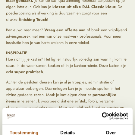
maat gemaakt.
Je kan de kast qua afmeting helemaal aanpassen op je
eigen interieur. Ook kan je
kiezen uit elke RAL Classic kleur.
De
poedercoating als afwerking is duurzaam en zorgt voor een
strakke
finishing Touch
!
Benieuwd naar meer?
Vraag een offerte aan
of boek een vrijblijvend
adviesgesprek met één van onze maatwerk professionals. Voor meer
inspiratie ben je van harte welkom in onze winkel.
INSPIRATIE
Hoe richt jij je kast in? Het ligt er natuurlijk volledig aan waar hij komt te
staan. In de woonkamer, keuken of in je kantoorruimte. Deze kasten zijn
echt
super praktisch
.
Achter de gesloten deuren kan je al je troepjes, administratie of
apparatuur opbergen. Daarentegen kan je je mooiste spullen in het
vitrine gedeelte zetten. Maak je kast eigen door er
persoonlijke
items
in te zetten, bijvoorbeeld dat ene erfstuk, foto’s, verzamel
objecten van eventuele reizen. Maar natuurlijk ook boeken, servies en
andere decoratieve items kunnen super tof staan in je droomkast!
MEER INFORMATIE
Vitrine gedeelte: 1 glazen klepdeur van 25 cm hoog
Toestemming
Details
Over