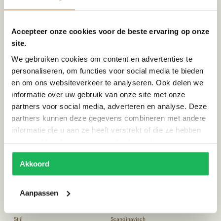
Dichte gedeelte: 2 dichte deuren van 85 cm hoog + 2 legger(2) (3
legruimtes).
Poten: 10 cm hoog
Accepteer onze cookies voor de beste ervaring op onze
Contact gegevens van onze maatwerkmeubel expert:
site.
E-mailadres: maatwerk@bregtobjects.nl
We gebruiken cookies om content en advertenties te
WhatsApp: 06 21332716
personaliseren, om functies voor social media te bieden
en om ons websiteverkeer te analyseren. Ook delen we
Specificaties
informatie over uw gebruik van onze site met onze
partners voor social media, adverteren en analyse. Deze
Afmeting (HxBxD)
120x75x45
partners kunnen deze gegevens combineren met andere
informatie die u aan ze heeft verstrekt of die ze hebben
Kleur
RAL 5008 Grijsblauw
verzameld op basis van uw gebruik van hun services.
Materiaal
Glas, Metaal
Akkoord
Maatwerk
Ja
Bezorgkosten Nederland
€85,00
Aanpassen
Land van herkomst
Hongarije
Stijl
Scandinavisch