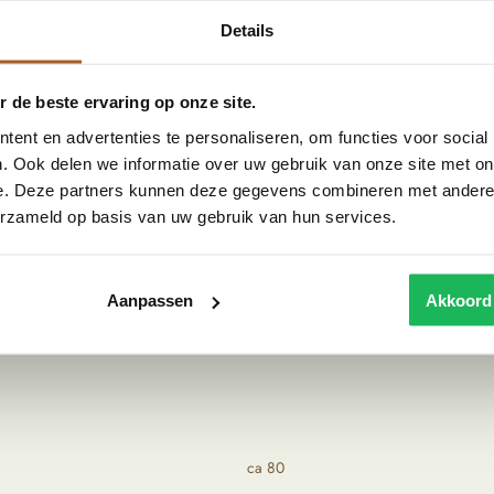
weven patroon een prachtig licht op je muren.
Details
els effect te krijgen. Ook zijn de lampen perfect
 de beste ervaring op onze site.
ent en advertenties te personaliseren, om functies voor social
. Ook delen we informatie over uw gebruik van onze site met on
Wij reizen zelf af naar landen zoals Indonesië, om
e. Deze partners kunnen deze gegevens combineren met andere i
lamp is klaar voor gebruik en is voorzien van een
erzameld op basis van uw gebruik van hun services.
l van de lampen een natuurproduct is en ze met de
oto's op onze website.
Aanpassen
Akkoord
ca 80