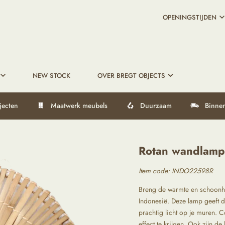
OPENINGSTIJDEN
NEW STOCK
OVER BREGT OBJECTS
jecten
Maatwerk meubels
Duurzaam
Binnen
Rotan wandlamp 
Item code: INDO22598R
Breng de warmte en schoonhe
Indonesië. Deze lamp geeft 
prachtig licht op je muren.
effect te krijgen. Ook zijn d