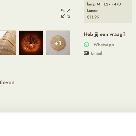
lamp M | E27 - 470
Lumen
€
11,99
Heb jij een vraag?
+1
WhatsApp
E-mail
tieven
s met onze bamboe/rotan lampen uit Indonesië. Deze