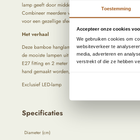
lamp geeft door middel van zijn ronde vorm en mooi ge
Toestemming
Combineer meerdere vormen en kleuren samen om een spe
voor een gezellige sfeer onder de overkapping!
Accepteer onze cookies voor
Het verhaal
We gebruiken cookies om cont
websiteverkeer te analyseren
Deze bamboe hanglamp is met de hand gemaakt op Bali. 
media, adverteren en analys
de mooiste lampen uit te zoeken voor jouw interieur!De 
verstrekt of die ze hebben v
E27 fitting en 2 meter lang snoer. Doordat het materiaa
hand gemaakt worden, kunnen ze licht afwijken van de f
Exclusief LED-lamp
Specificaties
Diameter (cm)