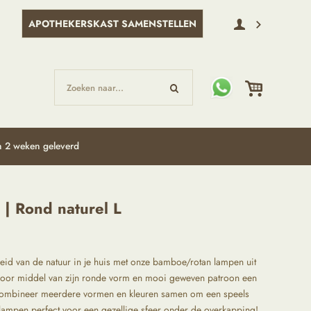
APOTHEKERSKAST SAMENSTELLEN
Zoeken naar...
 2 weken geleverd
| Rond naturel L
id van de natuur in je huis met onze bamboe/rotan lampen uit
door middel van zijn ronde vorm en mooi geweven patroon een
 Combineer meerdere vormen en kleuren samen om een speels
e lampen perfect voor een gezellige sfeer onder de overkapping!