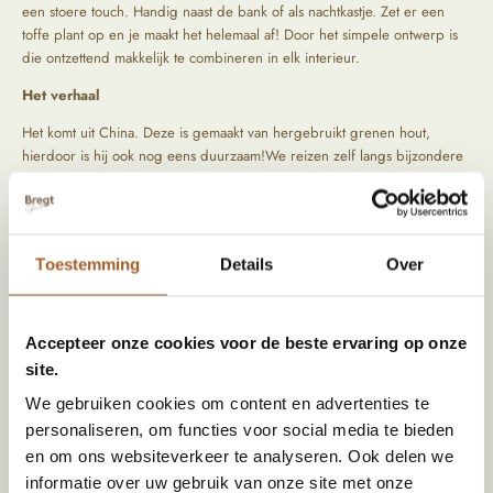
een stoere touch. Handig naast de bank of als nachtkastje. Zet er een
toffe plant op en je maakt het helemaal af! Door het simpele ontwerp is
die ontzettend makkelijk te combineren in elk interieur.
Het verhaal
Het komt uit China. Deze is gemaakt van hergebruikt grenen hout,
hierdoor is hij ook nog eens duurzaam!We reizen zelf langs bijzondere
locaties om de mooiste items op te speuren. Tijdens het zoeken naar die
producten letten we vooral op kwaliteit en oorsprong. De producten
komen rechtstreeks uit het verleden, hierdoor zijn ze uniek en hebben
ze een prachtig geleefd uiterlijk.
Toestemming
Details
Over
Specificaties
Accepteer onze cookies voor de beste ervaring op onze
site.
Afmeting (HxBxD)
50 x 42 x 42
We gebruiken cookies om content en advertenties te
Materiaal
Hout
personaliseren, om functies voor social media te bieden
Kleur
Zwart
en om ons websiteverkeer te analyseren. Ook delen we
informatie over uw gebruik van onze site met onze
Land van herkomst
China