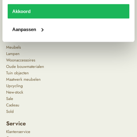
Akkoord
^
Aanpassen
Producten
Meubels
Lampen
Woonaccessoires
Oude bouwmaterialen
Tuin objecten
Maatwerk meubelen
Upcycling
New-stock
Sale
Cadeau
Sold
Service
Klantenservice