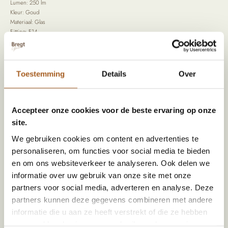
Lumen: 250 lm
Kleur: Goud
Materiaal: Glas
Fitting: E14
Wattage: 4 W
Voltage (V): 220-240
Levensduur:15000 h
CRI: 80.0
Toestemming
Details
Over
Alternatieve producten
Accepteer onze cookies voor de beste ervaring op onze
site.
We gebruiken cookies om content en advertenties te
Reviews
personaliseren, om functies voor social media te bieden
0 reviews
en om ons websiteverkeer te analyseren. Ook delen we
informatie over uw gebruik van onze site met onze
Schrijf review
partners voor social media, adverteren en analyse. Deze
partners kunnen deze gegevens combineren met andere
informatie die u aan ze heeft verstrekt of die ze hebben
verzameld op basis van uw gebruik van hun services.