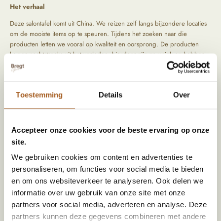
Het verhaal
Deze salontafel komt uit China. We reizen zelf langs bijzondere locaties
om de mooiste items op te speuren. Tijdens het zoeken naar die
producten letten we vooral op kwaliteit en oorsprong. De producten
komen rechtstreeks uit het verleden, hierdoor zijn ze uniek en hebben
ze een prachtig geleefd uiterlijk.
Toestemming
Details
Over
Specificaties
Afmeting (HxBxD)
40 x 160 x 60
Accepteer onze cookies voor de beste ervaring op onze
Materiaal
Hout
site.
Kleur
Zwart
We gebruiken cookies om content en advertenties te
personaliseren, om functies voor social media te bieden
Land van herkomst
China
en om ons websiteverkeer te analyseren. Ook delen we
Stijl
Ibiza vibe | Industrieel
informatie over uw gebruik van onze site met onze
partners voor social media, adverteren en analyse. Deze
partners kunnen deze gegevens combineren met andere