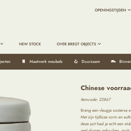
OPENINGSTIJDEN
NEW STOCK
OVER BREGT OBJECTS
jecten
Maatwerk meubels
Duurzaam
Binnen
Chinese voorraa
Itemcode: 22867
Breng een vleugje oosterse e
Met zijn tijdloze vorm en auth
deze pot haal je echt een stu
veel dingen gebruiken, zoals 