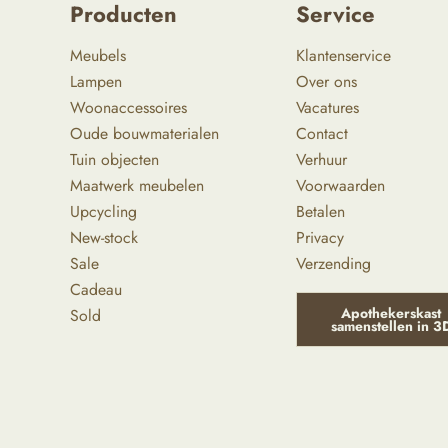
Producten
Service
Meubels
Klantenservice
Lampen
Over ons
Woonaccessoires
Vacatures
Oude bouwmaterialen
Contact
Tuin objecten
Verhuur
Maatwerk meubelen
Voorwaarden
Upcycling
Betalen
New-stock
Privacy
Sale
Verzending
Cadeau
Apothekerskast
Sold
samenstellen in 3