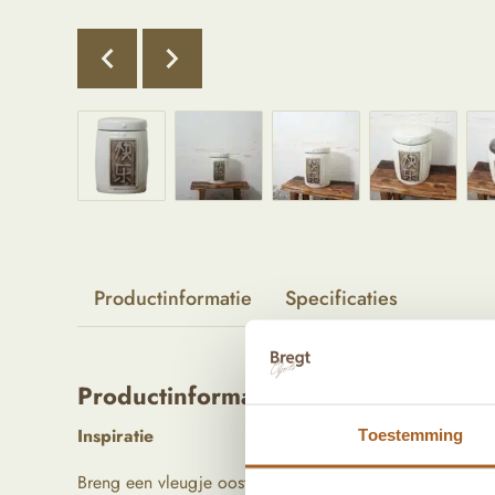
Productinformatie
Specificaties
Productinformatie
Inspiratie
Toestemming
Breng een vleugje oosterse elegantie in je interieur met