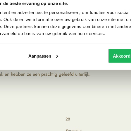
 de beste ervaring op onze site.
n elke ruimte. Met deze pot haal je echt een stukje
nd veel dingen gebruiken, zoals het bewaren van
ent en advertenties te personaliseren, om functies voor social
k in je interieur stijlen met een paar gedroogde
. Ook delen we informatie over uw gebruik van onze site met on
e. Deze partners kunnen deze gegevens combineren met andere i
erzameld op basis van uw gebruik van hun services.
an porselein. Ooit werden deze potten gebruikt om
Aanpassen
Akkoord
ngs bijzondere locaties om de mooiste items op te
we vooral op kwaliteit en oorsprong. De producten
ek en hebben ze een prachtig geleefd uiterlijk.
28
Porselein