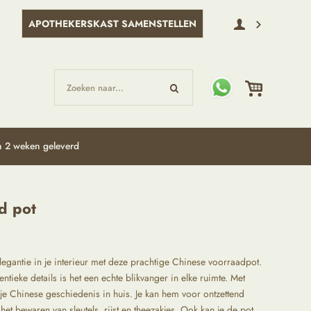
APOTHEKERSKAST SAMENSTELLEN
Zoeken naar...
 2 weken geleverd
d pot
legantie in je interieur met deze prachtige Chinese voorraadpot.
entieke details is het een echte blikvanger in elke ruimte. Met
kje Chinese geschiedenis in huis. Je kan hem voor ontzettend
het bewaren van sleutels, rijst en theezakjes. Ook kan je de pot