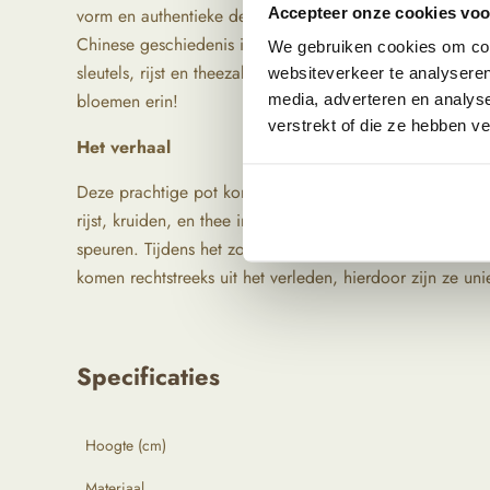
Accepteer onze cookies voor
vorm en authentieke details is het een echte blikvanger i
Chinese geschiedenis in huis. Je kan hem voor ontzette
We gebruiken cookies om cont
sleutels, rijst en theezakjes. Ook kan je de pot natuurlij
websiteverkeer te analyseren
bloemen erin!
media, adverteren en analys
verstrekt of die ze hebben v
Het verhaal
Deze prachtige pot komt uit China. De pot is gemaakt v
rijst, kruiden, en thee in te bewaren. We reizen zelf la
speuren. Tijdens het zoeken naar die producten letten 
komen rechtstreeks uit het verleden, hierdoor zijn ze uni
Specificaties
Hoogte (cm)
Materiaal