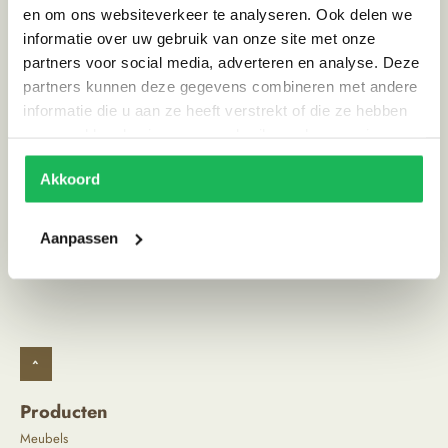
en om ons websiteverkeer te analyseren. Ook delen we
Breedte (cm)
80
informatie over uw gebruik van onze site met onze
Materiaal
GietIjzer
partners voor social media, adverteren en analyse. Deze
partners kunnen deze gegevens combineren met andere
Land van herkomst
Frankrijk
informatie die u aan ze heeft verstrekt of die ze hebben
Stijl
Scandinavisch | Landelijk
verzameld op basis van uw gebruik van hun services.
Akkoord
Alternatieve producten
Aanpassen
^
Producten
Meubels