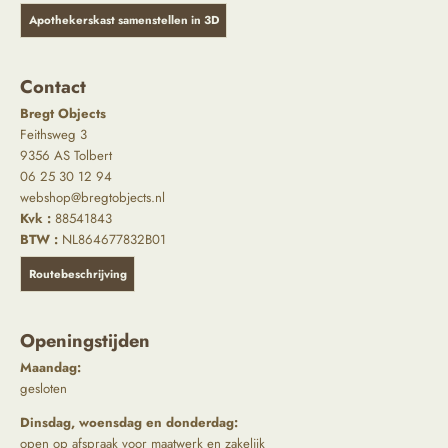
Apothekerskast samenstellen in 3D
Contact
Bregt Objects
Feithsweg 3
9356 AS Tolbert
06 25 30 12 94
webshop@bregtobjects.nl
Kvk :
88541843
BTW :
NL864677832B01
Routebeschrijving
Openingstijden
Maandag:
gesloten
Dinsdag, woensdag en donderdag:
open op afspraak voor maatwerk en zakelijk