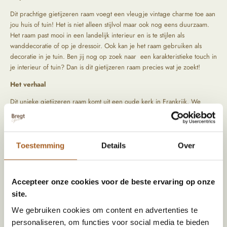
Dit prachtige gietijzeren raam voegt een vleugje vintage charme toe aan
jou huis of tuin! Het is niet alleen stijlvol maar ook nog eens duurzaam.
Het raam past mooi in een landelijk interieur en is te stijlen als
wanddecoratie of op je dressoir. Ook kan je het raam gebruiken als
decoratie in je tuin. Ben jij nog op zoek naar een karakteristieke touch in
je interieur of tuin? Dan is dit gietijzeren raam precies wat je zoekt!
Het verhaal
Dit unieke gietijzeren raam komt uit een oude kerk in Frankrijk. We
reizen zelf langs bijzondere locaties om de mooiste items op te speuren.
Tijdens het zoeken naar die producten letten wij vooral op kwaliteit en
oorsprong. De producten komen rechtstreeks uit het verleden. Hierdoor
hebben ze een uniek en geleefd uiterlijk.
Toestemming
Details
Over
Specificaties
Accepteer onze cookies voor de beste ervaring op onze
site.
Kleur
Roest wit
We gebruiken cookies om content en advertenties te
Hoogte (cm)
46
personaliseren, om functies voor social media te bieden