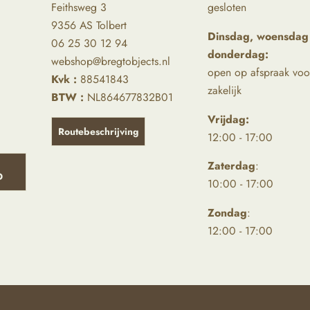
Feithsweg 3
gesloten
9356 AS Tolbert
Dinsdag, woensdag
06 25 30 12 94
donderdag:
webshop@bregtobjects.nl
open op afspraak voo
Kvk :
88541843
zakelijk
BTW :
NL864677832B01
Vrijdag:
Routebeschrijving
12:00 - 17:00
Zaterdag
:
D
10:00 - 17:00
Zondag
:
12:00 - 17:00