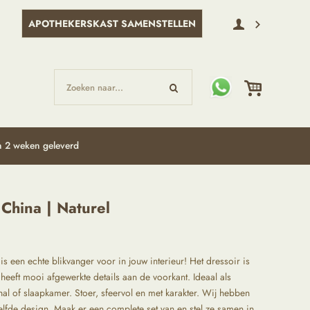
APOTHEKERSKAST SAMENSTELLEN
Zoeken naar...
 2 weken geleverd
China | Naturel
is een echte blikvanger voor in jouw interieur! Het dressoir is
heeft mooi afgewerkte details aan de voorkant. Ideaal als
l of slaapkamer. Stoer, sfeervol en met karakter. Wij hebben
elfde design. Maak er een complete set van en stel ze samen in