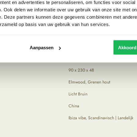
ent en advertenties te personaliseren, om functies voor social
aties om de mooiste items op te speuren. Tijdens het
. Ook delen we informatie over uw gebruik van onze site met on
t en oorsprong. De producten komen rechtstreeks uit
e. Deze partners kunnen deze gegevens combineren met andere i
chtig geleefd uiterlijk.
erzameld op basis van uw gebruik van hun services.
Aanpassen
Akkoord
90 x 230 x 48
Elmwood, Grenen hout
Licht Bruin
China
Ibiza vibe, Scandinavisch | Landelijk