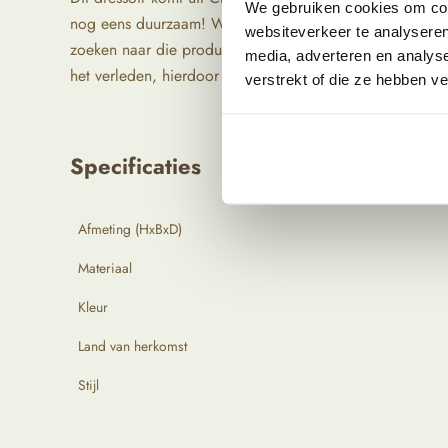
We gebruiken cookies om cont
nog eens duurzaam! We reizen zelf langs bijzondere loc
websiteverkeer te analyseren
zoeken naar die producten letten we vooral op kwalitei
media, adverteren en analys
het verleden, hierdoor zijn ze uniek en hebben ze een pra
verstrekt of die ze hebben v
Specificaties
Afmeting (HxBxD)
Materiaal
Kleur
Land van herkomst
Stijl