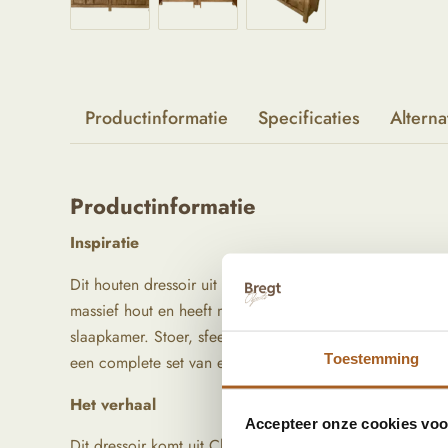
Productinformatie
Specificaties
Alterna
Productinformatie
Inspiratie
Dit houten dressoir uit China is een echte blikvanger voo
massief hout en heeft mooi afgewerkte details aan de v
slaapkamer. Stoer, sfeervol en met karakter. Wij hebben
Toestemming
een complete set van en stel ze samen in jou interieur!
Het verhaal
Accepteer onze cookies voor
Dit dressoir komt uit China. Deze is gemaakt van hergeb