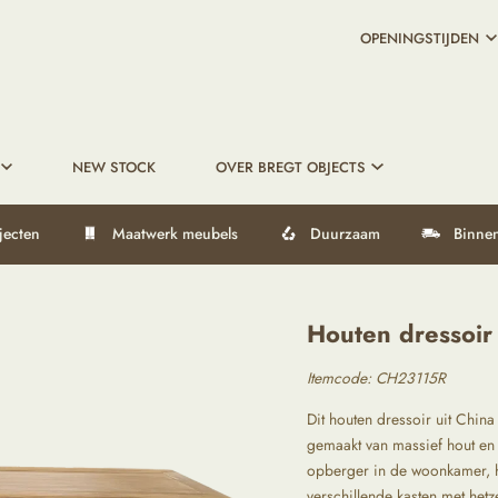
OPENINGSTIJDEN
NEW STOCK
OVER BREGT OBJECTS
jecten
Maatwerk meubels
Duurzaam
Binnen
Houten dressoir 
Itemcode: CH23115R
Dit houten dressoir uit China 
gemaakt van massief hout en 
opberger in de woonkamer, ha
verschillende kasten met hetz