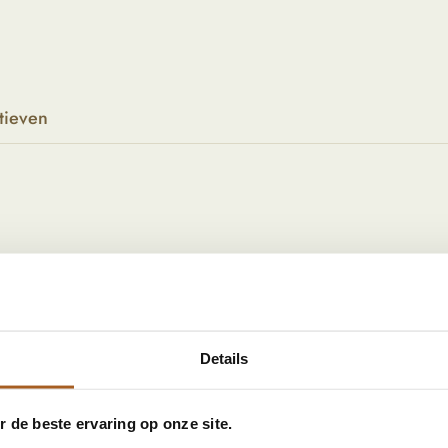
tieven
r in jouw interieur! Het dressoir is gemaakt van
oorkant. Ideaal als opberger in de woonkamer, hal of
 verschillende kasten met hetzelfde design. Maak er
Details
 de beste ervaring op onze site.
ruikt elmwood en grenen hout, hierdoor is hij ook