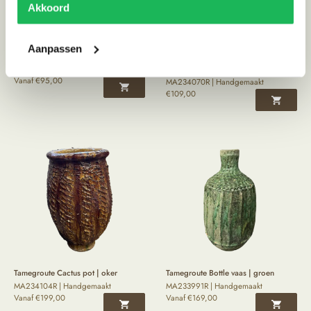
Akkoord
Aanpassen
Tamegroute tripod pot | groen
Tamegroute Twin Flame kandelaar |
MA233968R | Handgemaakt
oker
Vanaf
€
95,00
MA234070R | Handgemaakt
€
109,00
Tamegroute Cactus pot | oker
Tamegroute Bottle vaas | groen
MA234104R | Handgemaakt
MA233991R | Handgemaakt
Vanaf
€
199,00
Vanaf
€
169,00