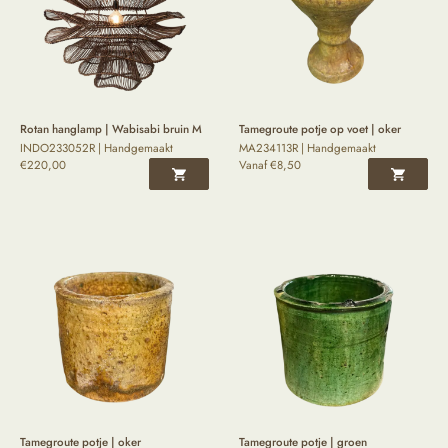
Rotan hanglamp | Wabisabi bruin M
Tamegroute potje op voet | oker
INDO233052R | Handgemaakt
MA234113R | Handgemaakt
€
220,00
Vanaf
€
8,50
Tamegroute potje | oker
Tamegroute potje | groen