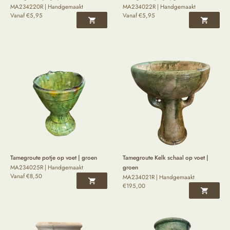
MA234220R | Handgemaakt
MA234022R | Handgemaakt
Vanaf
€
5,95
Vanaf
€
5,95
Tamegroute potje op voet | groen
Tamegroute Kelk schaal op voet |
MA234025R | Handgemaakt
groen
Vanaf
€
8,50
MA234021R | Handgemaakt
€
195,00