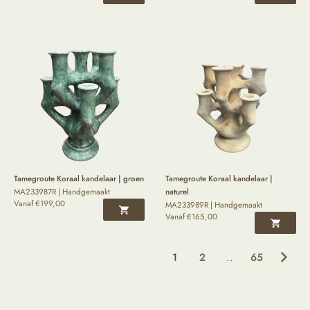
Tamegroute Koraal kandelaar | groen
Tamegroute Koraal kandelaar |
MA233987R | Handgemaakt
naturel
Vanaf
€
199,00
MA233989R | Handgemaakt
Vanaf
€
165,00
1
2
..
65