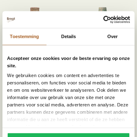
Toestemming
Details
Over
Accepteer onze cookies voor de beste ervaring op onze
site.
Tamegroute long grenade vaas | oker
Tamegroute long grenade vaas |
MA234224R | Handgemaakt
groen
We gebruiken cookies om content en advertenties te
€
109,00
MA234223R | Handgemaakt
personaliseren, om functies voor social media te bieden
€
109,00
en om ons websiteverkeer te analyseren. Ook delen we
informatie over uw gebruik van onze site met onze
partners voor social media, adverteren en analyse. Deze
partners kunnen deze gegevens combineren met andere
informatie die u aan ze heeft verstrekt of die ze hebben
verzameld op basis van uw gebruik van hun services.