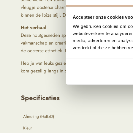
vleugje oosterse charme toe aan je interieur. Het materiaa
binnen de Ibiza stijl. Deze spiegel transformeert elke rui
Accepteer onze cookies voor
We gebruiken cookies om cont
Het verhaal
websiteverkeer te analyseren
Deze houtgesneden spiegel is afkomstig uit Noord-India
media, adverteren en analys
vakmanschap en creativiteit te combineren, is deze poo
verstrekt of die ze hebben v
de oosterse esthetiek. De details zijn adembenemend, en
Heb je wat leuks gezien, maar kan je het artikel niet v
kom gezellig langs in de winkel!
Specificaties
Afmeting (HxBxD)
Kleur