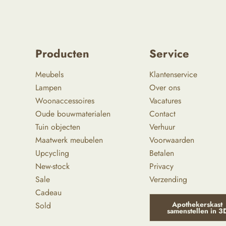
Producten
Service
Meubels
Klantenservice
Lampen
Over ons
Woonaccessoires
Vacatures
Oude bouwmaterialen
Contact
Tuin objecten
Verhuur
Maatwerk meubelen
Voorwaarden
Upcycling
Betalen
New-stock
Privacy
Sale
Verzending
Cadeau
Apothekerskast
Sold
samenstellen in 3