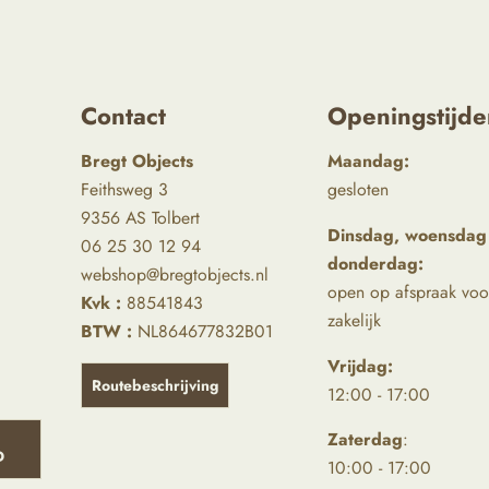
Contact
Openingstijde
Bregt Objects
Maandag:
Feithsweg 3
gesloten
9356 AS Tolbert
Dinsdag, woensdag
06 25 30 12 94
donderdag:
webshop@bregtobjects.nl
open op afspraak voo
Kvk :
88541843
zakelijk
BTW :
NL864677832B01
Vrijdag:
Routebeschrijving
12:00 - 17:00
Zaterdag
:
D
10:00 - 17:00