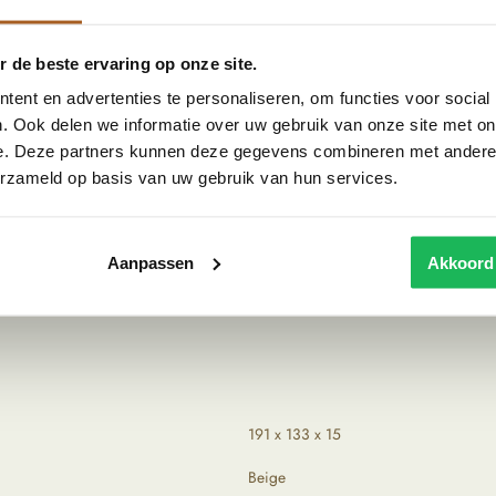
l teak hout, straalt warmte en rust uit wat past
mte in het huis.
 de beste ervaring op onze site.
ent en advertenties te personaliseren, om functies voor social
. Ook delen we informatie over uw gebruik van onze site met on
, waar het ooit diende als een raampoort. Door
e. Deze partners kunnen deze gegevens combineren met andere i
rt geupcycled tot een unieke spiegel met behoud van
erzameld op basis van uw gebruik van hun services.
 reflecteren het vakmanschap uit India.
inden op de website? Stuur ons dan gerust een appje of
Aanpassen
Akkoord
191 x 133 x 15
Beige