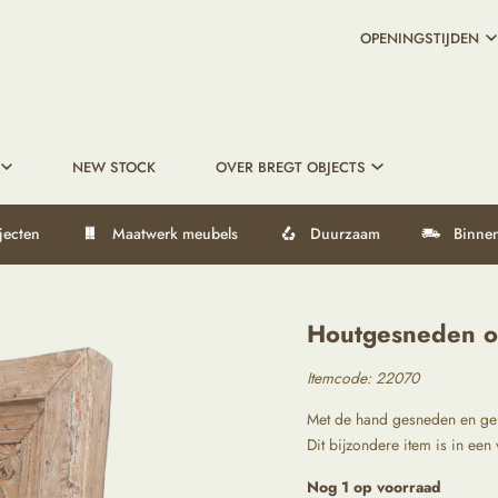
OPENINGSTIJDEN
NEW STOCK
OVER BREGT OBJECTS
jecten
Maatwerk meubels
Duurzaam
Binnen
Houtgesneden oo
Itemcode: 22070
Met de hand gesneden en geup
Dit bijzondere item is in ee
Nog 1 op voorraad