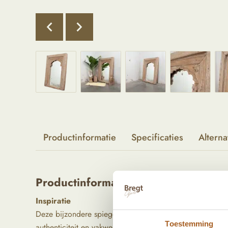
Productinformatie
Specificaties
Alterna
Productinformatie
Inspiratie
Deze bijzondere spiegel voegt een prachtig visueel eleme
Toestemming
authenticiteit en vakwerk uit, de gedetailleerde houts