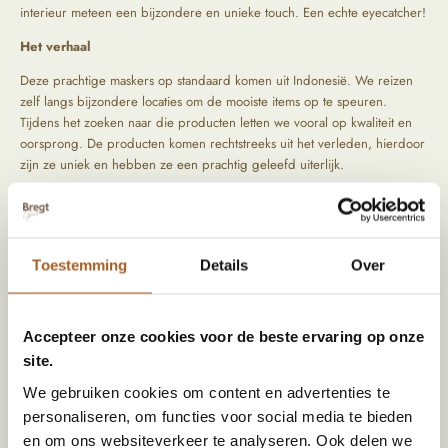
interieur meteen een bijzondere en unieke touch. Een echte eyecatcher!
Het verhaal
Deze prachtige maskers op standaard komen uit Indonesië. We reizen
zelf langs bijzondere locaties om de mooiste items op te speuren.
Tijdens het zoeken naar die producten letten we vooral op kwaliteit en
oorsprong. De producten komen rechtstreeks uit het verleden, hierdoor
zijn ze uniek en hebben ze een prachtig geleefd uiterlijk.
Alle maskers zijn uniek en anders. Wil jij persoonlijk eentje uit kiezen?
Kom dan gezellig langs in onze winkel of stuur ons een appje. Wij
zoeken dan samen voor jou het perfecte masker uit!
Toestemming
Details
Over
Prijs is per stuk.
Accepteer onze cookies voor de beste ervaring op onze
Specificaties
site.
Afmeting (HxBxD)
ca. 40 x 14 x 10
We gebruiken cookies om content en advertenties te
personaliseren, om functies voor social media te bieden
Materiaal
Hout, Metaal
en om ons websiteverkeer te analyseren. Ook delen we