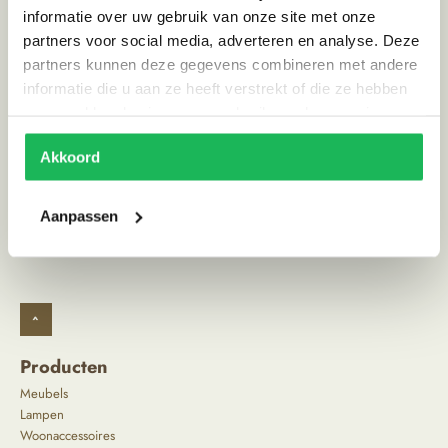
Kleur
Bruin, Grijs
informatie over uw gebruik van onze site met onze
partners voor social media, adverteren en analyse. Deze
Land van herkomst
Indonesie
partners kunnen deze gegevens combineren met andere
Stijl
Scandinavisch | Ibiza vibe
informatie die u aan ze heeft verstrekt of die ze hebben
verzameld op basis van uw gebruik van hun services.
Alternatieve producten
Akkoord
Aanpassen
^
Producten
Meubels
Lampen
Woonaccessoires