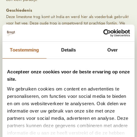
Geschiedenis
Deze limestone trog komt uit India en werd hier als voederbak gebruikt
voor het vee. Deze oude trog is omgetoverd tot prachtige fontijn. We
reizen zelf langs bijzondere locaties om de mooiste items op te speuren.
Tijdens het zoeken naar die producten letten we vooral op kwaliteit en
oorsprong. De producten komen rechtstreeks uit het verleden, hierdoor
zijn ze uniek en hebben ze een prachtig geleefd uiterlijk.
Toestemming
Details
Over
Accepteer onze cookies voor de beste ervaring op onze
site.
Specificaties
We gebruiken cookies om content en advertenties te
Afmeting (HxBxD)
40 x 46 x 52
personaliseren, om functies voor social media te bieden
en om ons websiteverkeer te analyseren. Ook delen we
Materiaal
Kalksteen
informatie over uw gebruik van onze site met onze
Land van herkomst
India
partners voor social media, adverteren en analyse. Deze
Kleur
Bruin, Donker Bruin, Groen
partners kunnen deze gegevens combineren met andere
informatie die u aan ze heeft verstrekt of die ze hebben