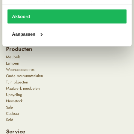
verzameld op basis van uw gebruik van hun services.
Akkoord
Aanpassen
^
Producten
Meubels
Lampen
Woonaccessoires
Oude bouwmaterialen
Tuin objecten
Maatwerk meubelen
Upcycling
New-stock
Sale
Cadeau
Sold
Service