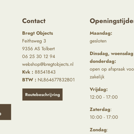
Contact
Openingstijde
Bregt Objects
Maandag:
Feithsweg 3
gesloten
9356 AS Tolbert
Dinsdag, woensdag
06 25 30 12 94
donderdag:
webshop@bregtobjects.nl
open op afspraak voo
Kvk :
88541843
zakelijk
BTW :
NL864677832B01
Vrijdag:
Routebeschrijving
12:00 - 17:00
Zaterdag
:
D
10:00 - 17:00
Zondag
: