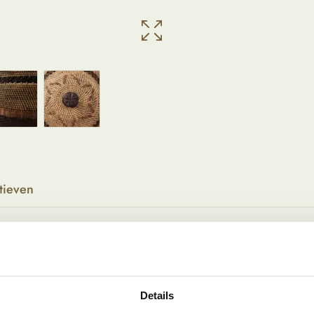
tieven
Details
r! Deze handgemaakte mand geeft een mooie,