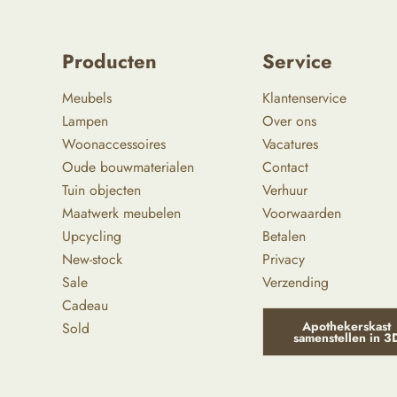
Producten
Service
Meubels
Klantenservice
Lampen
Over ons
Woonaccessoires
Vacatures
Oude bouwmaterialen
Contact
Tuin objecten
Verhuur
Maatwerk meubelen
Voorwaarden
Upcycling
Betalen
New-stock
Privacy
Sale
Verzending
Cadeau
Apothekerskast
Sold
samenstellen in 3