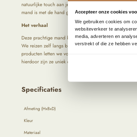
natuurlijke touch aan je interieur. Tropisch, stijlvol en 
mand is met de hand gemaakt en door natuurlijke materiale
Accepteer onze cookies voor
We gebruiken cookies om cont
Het verhaal
websiteverkeer te analyseren
media, adverteren en analys
Deze prachtige mand komt uit Indonesië. Doordat de man
verstrekt of die ze hebben v
We reizen zelf langs bijzondere locaties om de mooiste 
producten letten we vooral op kwaliteit en oorsprong. D
hierdoor zijn ze uniek en hebben ze een prachtig geleefd 
Specificaties
Afmeting (HxBxD)
Kleur
Materiaal