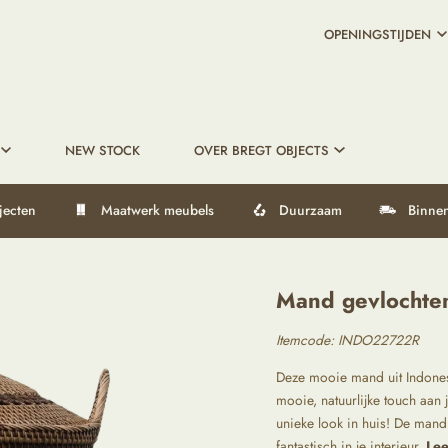
OPENINGSTIJDEN
NEW STOCK
OVER BREGT OBJECTS
jecten
Maatwerk meubels
Duurzaam
Binnen
Mand gevlochten 
Itemcode: INDO22722R
Deze mooie mand uit Indones
mooie, natuurlijke touch aan j
unieke look in huis! De mand 
fantastisch in je interieur.
Lee