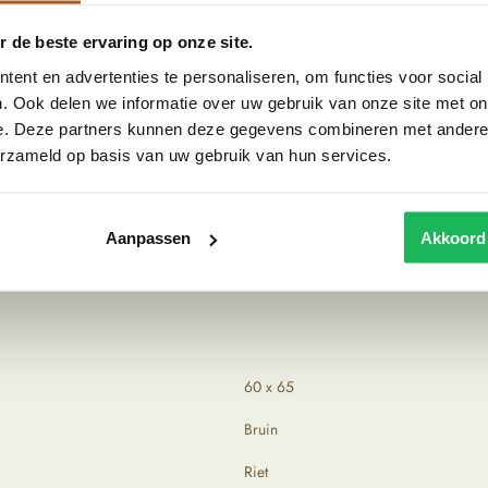
net even wat anders voor een unieke look in huis! De
n staat het fantastisch in je interieur.
 de beste ervaring op onze site.
ent en advertenties te personaliseren, om functies voor social
. Ook delen we informatie over uw gebruik van onze site met on
e. Deze partners kunnen deze gegevens combineren met andere i
djes met de hand zijn gemaakt is elk item uniek!
erzameld op basis van uw gebruik van hun services.
items op te speuren. Tijdens het zoeken naar die
e producten komen rechtstreeks uit het verleden,
uiterlijk.
Aanpassen
Akkoord
60 x 65
Bruin
Riet