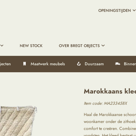
OPENINGSTIJDEN
NEW STOCK
OVER BREGT OBJECTS
jecten
Maatwerk meubels
Duurzaam
Binnen
Marokkaans kle
Item code: MA233458X
Haal de Marokkaanse schoonhe
woonkamer onder de zithoek,
comfort te creëren. Combine
vondsten. Het kleed bestaat u