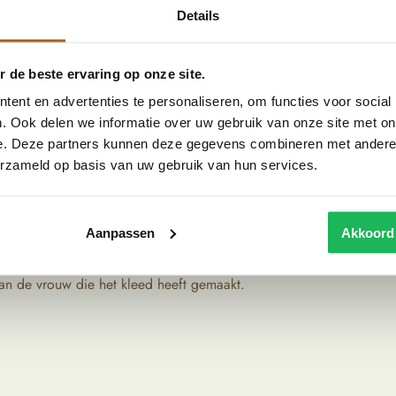
 rust en comfort te creëren. Combineer het
Details
ndsten. Het kleed bestaat uit 100% wol, dit maakt
jarenlang zijn kwaliteit behoudt.
 de beste ervaring op onze site.
ent en advertenties te personaliseren, om functies voor social
. Ook delen we informatie over uw gebruik van onze site met on
 Marokkaanse kleden worden met de hand geweven
e. Deze partners kunnen deze gegevens combineren met andere i
uit onder andere het Atlasgebergte in Marokko. Het
erzameld op basis van uw gebruik van hun services.
e op generatie wordt doorgegeven.
rpsgemeenschappen. Ze gebruiken schapenwol uit hun
Aanpassen
Akkoord
 natuurlijk geverfd. Vervolgens wordt het kleed knoop
proces dat weken tot soms maanden kan duren. In de
an de vrouw die het kleed heeft gemaakt.