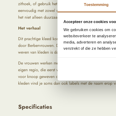
zithoek, of gebruik het in de slaapkamer om direct meer
Toestemming
eenvoudig met zowel moderne meubels als je vintage vo
het niet alleen duurzaam maar zorgt er ook voor dat het 
Accepteer onze cookies voor
Het verhaal
We gebruiken cookies om cont
websiteverkeer te analyseren
Dit prachtige kleed komt uit Marokko. De traditionele
media, adverteren en analys
door Berbervrouwen. De Berbers zijn inheemse volkeren 
verstrekt of die ze hebben v
weven van kleden is daar een ambacht dat van generati
De vrouwen werken meestal vanuit huis of in kleine do
eigen regio, die eerst wordt gewassen, gekaard en soms
voor knoop geweven op een verticaal weefgetouw, een 
kleden vind je soms dan ook labels met de naam erop v
Specificaties