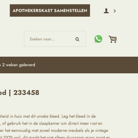
APOTHEKERSKAST SAMENSTELLEN
Zoeken naar...
 2 weken geleverd
ed | 233458
id in huis met dit unieke kleed. Leg het kleed in de
 of gebruik het in de slaapkamer om direct meer rust en
er het eenvoudig met zowel moderne meubels als je vintage
it 100% wol, dit maakt het niet alleen duurzaam maar zorgt er