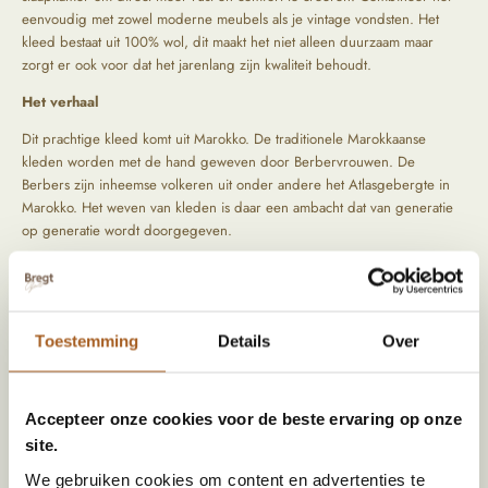
eenvoudig met zowel moderne meubels als je vintage vondsten. Het
kleed bestaat uit 100% wol, dit maakt het niet alleen duurzaam maar
zorgt er ook voor dat het jarenlang zijn kwaliteit behoudt.
Het verhaal
Dit prachtige kleed komt uit Marokko. De traditionele Marokkaanse
kleden worden met de hand geweven door Berbervrouwen. De
Berbers zijn inheemse volkeren uit onder andere het Atlasgebergte in
Marokko. Het weven van kleden is daar een ambacht dat van generatie
op generatie wordt doorgegeven.
De vrouwen werken meestal vanuit huis of in kleine
dorpsgemeenschappen. Ze gebruiken schapenwol uit hun eigen regio,
die eerst wordt gewassen, gekaard en soms natuurlijk geverfd.
Vervolgens wordt het kleed knoop voor knoop geweven op een
Toestemming
Details
Over
verticaal weefgetouw, een proces dat weken tot soms maanden kan
duren. In de kleden vind je soms dan ook labels met de naam erop van
de vrouw die het kleed heeft gemaakt.
Accepteer onze cookies voor de beste ervaring op onze
site.
Specificaties
We gebruiken cookies om content en advertenties te