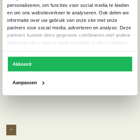
personaliseren, om functies voor social media te bieden
Afmeting (HxBxD)
300 x 200 x 3
en om ons websiteverkeer te analyseren. Ook delen we
informatie over uw gebruik van onze site met onze
Kleur
Wit, Zwart
partners voor social media, adverteren en analyse. Deze
Materiaal
Wol
partners kunnen deze gegevens combineren met andere
informatie die u aan ze heeft verstrekt of die ze hebben
Stijl
Scandinavisch | Ibiza vibe
verzameld op basis van uw gebruik van hun services.
Land van herkomst
Marokko
Akkoord
Alternatieve producten
Aanpassen
^