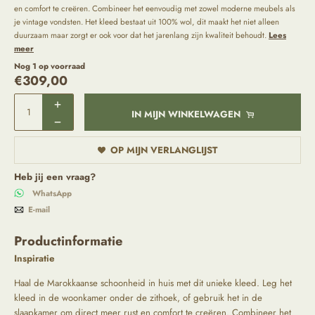
en comfort te creëren. Combineer het eenvoudig met zowel moderne meubels als
je vintage vondsten. Het kleed bestaat uit 100% wol, dit maakt het niet alleen
duurzaam maar zorgt er ook voor dat het jarenlang zijn kwaliteit behoudt.
Lees
meer
Nog 1 op voorraad
€
309,00
IN MIJN WINKELWAGEN
OP MIJN VERLANGLIJST
Heb jij een vraag?
WhatsApp
E-mail
Productinformatie
Inspiratie
Haal de Marokkaanse schoonheid in huis met dit unieke kleed. Leg het
kleed in de woonkamer onder de zithoek, of gebruik het in de
slaapkamer om direct meer rust en comfort te creëren. Combineer het