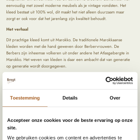
eenvoudig met zowel moderne meubels als je vintage vondsten. Het
kleed bestaat uit 100% wol, dit maakt het niet alleen duurzaam maar
zorgt er ook voor dat het jarenlang zijn kwaliteit behoudt.
Het verhaal
Dit prachtige kleed komt uit Marokko. De traditionele Marokkaanse
kleden worden met de hand geweven door Berbervrouwen. De
Berbers zijn inheemse volkeren uit onder andere het Atlasgebergte in
Marokko. Het weven van kleden is daar een ambacht dat van generatie
op generatie wordt doorgegeven.
De vrouwen werken meestal vanuit huis of in kleine
dorpsgemeenschappen. Ze gebruiken schapenwol uit hun eigen regio,
die eerst wordt gewassen, gekaard en soms natuurlijk geverfd.
Vervolgens wordt het kleed knoop voor knoop geweven op een
Toestemming
Details
Over
verticaal weefgetouw, een proces dat weken tot soms maanden kan
duren. In de kleden vind je soms dan ook labels met de naam erop van
de vrouw die het kleed heeft gemaakt.
Accepteer onze cookies voor de beste ervaring op onze
site.
Specificaties
We gebruiken cookies om content en advertenties te