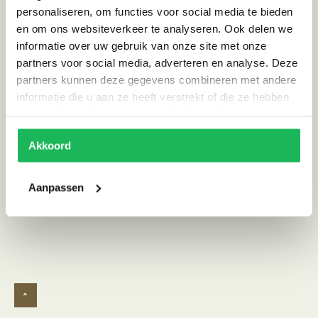
personaliseren, om functies voor social media te bieden
Afmeting (HxBxD)
170 x 105
en om ons websiteverkeer te analyseren. Ook delen we
informatie over uw gebruik van onze site met onze
Kleur
Creme, Zwart
partners voor social media, adverteren en analyse. Deze
Materiaal
Wol
partners kunnen deze gegevens combineren met andere
informatie die u aan ze heeft verstrekt of die ze hebben
Stijl
Scandinavisch | Ibiza vibe
verzameld op basis van uw gebruik van hun services.
Land van herkomst
Marokko
Akkoord
Alternatieve producten
Aanpassen
^