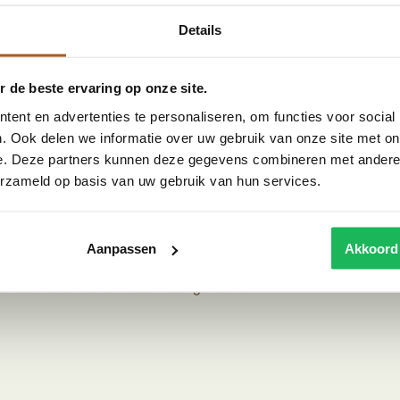
 rust en comfort te creëren. Combineer het
Details
ndsten. Het kleed bestaat uit 100% wol, dit maakt
jarenlang zijn kwaliteit behoudt.
 de beste ervaring op onze site.
ent en advertenties te personaliseren, om functies voor social
 Marokkaanse kleden worden met de hand geweven
. Ook delen we informatie over uw gebruik van onze site met on
uit onder andere het Atlasgebergte in Marokko. Het
e. Deze partners kunnen deze gegevens combineren met andere i
e op generatie wordt doorgegeven.
erzameld op basis van uw gebruik van hun services.
rpsgemeenschappen. Ze gebruiken schapenwol uit hun
 natuurlijk geverfd. Vervolgens wordt het kleed knoop
Aanpassen
Akkoord
proces dat weken tot soms maanden kan duren. In de
an de vrouw die het kleed heeft gemaakt.