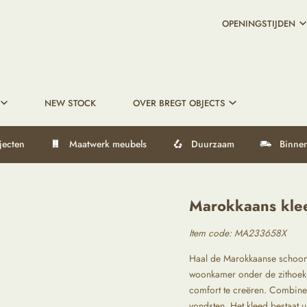
OPENINGSTIJDEN
NEW STOCK
OVER BREGT OBJECTS
jecten
Maatwerk meubels
Duurzaam
Binnen
Marokkaans kle
Item code:
MA233658X
Haal de Marokkaanse schoonhe
woonkamer onder de zithoek,
comfort te creëren. Combine
vondsten. Het kleed bestaat u