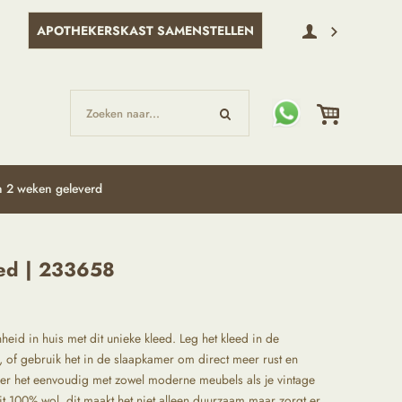
APOTHEKERSKAST SAMENSTELLEN
Zoeken naar...
 2 weken geleverd
ed | 233658
id in huis met dit unieke kleed. Leg het kleed in de
 of gebruik het in de slaapkamer om direct meer rust en
er het eenvoudig met zowel moderne meubels als je vintage
it 100% wol, dit maakt het niet alleen duurzaam maar zorgt er