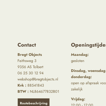
Contact
Openingstijde
Bregt Objects
Maandag:
Feithsweg 3
gesloten
9356 AS Tolbert
Dinsdag, woensdag
06 25 30 12 94
donderdag:
webshop@bregtobjects.nl
open op afspraak voo
Kvk :
88541843
zakelijk
BTW :
NL864677832B01
Vrijdag:
Routebeschrijving
12:00 - 17:00