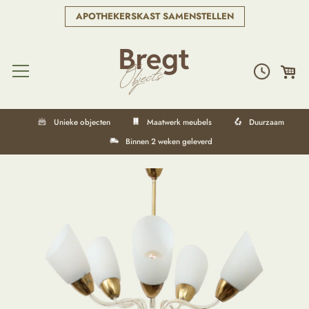
APOTHEKERSKAST SAMENSTELLEN
Unieke objecten
Maatwerk meubels
Duurzaam
Binnen 2 weken geleverd