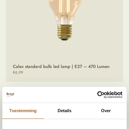
Calex standard bulb led lamp | E27 – 470 Lumen
€
6,99
Heb jij een vraag?
WhatsApp
E-mail
Toestemming
Details
Over
Productinformatie
Inspiratie