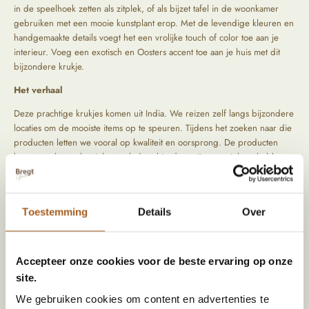
in de speelhoek zetten als zitplek, of als bijzet tafel in de woonkamer
gebruiken met een mooie kunstplant erop. Met de levendige kleuren en
handgemaakte details voegt het een vrolijke touch of color toe aan je
interieur. Voeg een exotisch en Oosters accent toe aan je huis met dit
bijzondere krukje.
Het verhaal
Deze prachtige krukjes komen uit India. We reizen zelf langs bijzondere
locaties om de mooiste items op te speuren. Tijdens het zoeken naar die
producten letten we vooral op kwaliteit en oorsprong. De producten
komen rechtstreeks uit het verleden, hierdoor zijn ze uniek en hebben
ze een prachtig geleefd uiterlijk.
Alle krukjes zijn uniek en anders. Wil jij persoonlijk eentje uit kiezen?
Kom dan gezellig langs in onze winkel of stuur ons een appje. Wij
Toestemming
Details
Over
zoeken dan samen voor jou het perfecte krukje uit!
Prijs is per stuk.
Accepteer onze cookies voor de beste ervaring op onze
site.
Specificaties
We gebruiken cookies om content en advertenties te