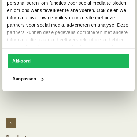
personaliseren, om functies voor social media te bieden
Afmeting (HxBxD)
ca. 40 x 45 x 45
en om ons websiteverkeer te analyseren. Ook delen we
informatie over uw gebruik van onze site met onze
Materiaal
Hout
partners voor social media, adverteren en analyse. Deze
Kleur
Bruin
partners kunnen deze gegevens combineren met andere
Land van herkomst
India
informatie die u aan ze heeft verstrekt of die ze hebben
verzameld op basis van uw gebruik van hun services.
Stijl
Ibiza vibe
Akkoord
Alternatieve producten
Aanpassen
^