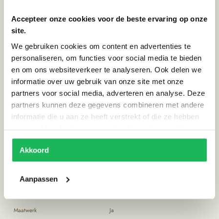
een rijke geschiedenis en vertoont karakteristieke tekenen van een leven
vol verhalen, wat elke tafel uniek maakt. Onze vakmensen staan bekend
Accepteer onze cookies voor de beste ervaring op onze
om hun vakwerk, waarbij ze elke tafel met zorg en aandacht maken. Of
site.
je nu houdt van strakke moderne vormen of de rustieke charme van
traditionele ontwerpen, we kunnen aan al jouw wensen voldoen.
We gebruiken cookies om content en advertenties te
Bovendien bieden wij verschillende gradaties in robuustheid. Zodat je
personaliseren, om functies voor social media te bieden
de perfecte tafel kan samenstellen, die bij jouw leefstijl past.
en om ons websiteverkeer te analyseren. Ook delen we
Het showmodel heeft de afmetingen van 170 cm diameter
informatie over uw gebruik van onze site met onze
Beknopte specificaties
partners voor social media, adverteren en analyse. Deze
Levertijd:
ca 8 weken
partners kunnen deze gegevens combineren met andere
informatie die u aan ze heeft verstrekt of die ze hebben
verzameld op basis van uw gebruik van hun services.
Specificaties
Akkoord
Afmetingen
'120 cm', '130 cm', '140 cm', '150 cm',
'160 cm', '170 cm', '180 cm', '190 cm',
'200 cm', 100 cm', '110 cm'
Aanpassen
Levertijd
ca 8 weken
Maatwerk
Ja