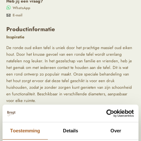
Heb jij een vraag?
WhatsApp
E-mail
Productinformatie
Inspiratie
De ronde oud eiken tafel is uniek door het prachtige massief oud eiken
hout. Door het knusse gevoel van een ronde tafel wordt urenlang
natafelen nog leuker. In het gezelschap van familie en vrienden, heb je
het gemak om met iedereen contact te houden aan de tafel. Dit is wat
een rond ontwerp zo populair maakt. Onze speciale behandeling van
het hout zorgt ervoor dat deze tafel geschikt is voor een druk
huishouden, zodat je zonder zorgen kunt genieten van zijn schoonheid
en functionaliteit. Beschikbaar in verschillende diameters, aanpasbaar
voor elke ruimte.
Het verhaal
Bij ons vind je een schitterende collectie op maat gemaakte tafels, stuk
voor stuk vervaardigd van historisch eikenhout dat meer dan 200 jaar
Toestemming
Details
Over
oud is en afkomstig is uit het prachtige Frankrijk. Het eikenhout heeft