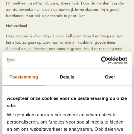
Hij heeft een prachtig robuuste, stoere look. Door de metalen ring die
aan de bovenkant zit is de stop makkelijk te verplaatsen. Hij is goed
functioneel maar ook als decoratie te gebruiken.
Het
verhaal
Deze stopper is afkomstig uit India. Zelf gaan Ronald en Marjorie naar
India toe. Ze gaan op zoek naar unieke en kwalitatief goede items.
Allemaal om jou interieur een boost te geven! Houd er rekening mee
dat we verschillende unieke producten hebben, waardoor het artikel
licht kan afwijken van de foto's op de website als gevolg van natuurlijke
materialen en ambachtelijke processen.
Toestemming
Details
Over
Specificaties
Accepteer onze cookies voor de beste ervaring op onze
Afmeting (HxBxD)
8 x 17 x 17
site.
Materiaal
steen
We gebruiken cookies om content en advertenties te
Gewicht
ca. 3 kg
personaliseren, om functies voor social media te bieden
en om ons websiteverkeer te analyseren. Ook delen we
Kleur
Roestig, Wit