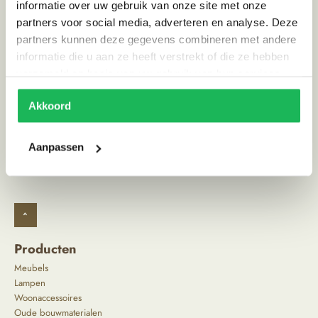
informatie over uw gebruik van onze site met onze
Land van herkomst
India
partners voor social media, adverteren en analyse. Deze
partners kunnen deze gegevens combineren met andere
Stijl
Scandinavisch | Landelijk
informatie die u aan ze heeft verstrekt of die ze hebben
verzameld op basis van uw gebruik van hun services.
Alternatieve producten
Akkoord
Aanpassen
^
Producten
Meubels
Lampen
Woonaccessoires
Oude bouwmaterialen