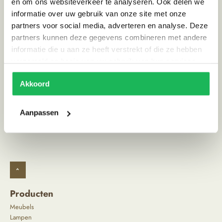
en om ons websiteverkeer te analyseren. Ook delen we
informatie over uw gebruik van onze site met onze
Kleur
Grijs, Wit
partners voor social media, adverteren en analyse. Deze
Land van herkomst
Indonesie
partners kunnen deze gegevens combineren met andere
informatie die u aan ze heeft verstrekt of die ze hebben
Stijl
Scandinavisch | Landelijk
verzameld op basis van uw gebruik van hun services.
Akkoord
Alternatieve producten
Aanpassen
^
Producten
Meubels
Lampen