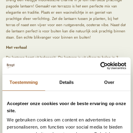
pagode lantaarn! Gemaakt van terrazzo is het een perfecte mix van
elegantie en traditie. Plaats er een waxinelichtje in en geniet van
prachtige sfeer verlichting. Zet de lantaarn tussen je planten, bij het
terras of naast een vijver voor een rustgevende, oosterse vibe. Naast dat
de lantaarn perfect is voor buiten kan die natuurlijk ook prachtig binnen
staan. Een echte blikvanger voor binnen en buiten!
Het verhaal
De lantaarn komt uit Indonesië. De lantaarn is uit elkaar te halen in 3
delen. Op deze manier kan je ook het waxinelichtje erin plaatsen. We
reizen zelf langs bijzondere locaties om de mooiste items op te speuren.
Tijdens het zoeken naar die producten letten we vooral op kwaliteit en
Toestemming
Details
Over
oorsprong. De producten komen rechtstreeks uit het verleden, hierdoor
zijn ze uniek en hebben ze een prachtig geleefd uiterlijk.
Accepteer onze cookies voor de beste ervaring op onze
Specificaties
site.
We gebruiken cookies om content en advertenties te
Afmeting (HxBxD)
24 x 20 x 20
personaliseren, om functies voor social media te bieden
Materiaal
steen, Terrazzo