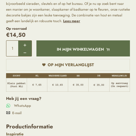
bijvoorbeeld sieraden, sleutels en of op het bureau. Of je nu op zoek bent naar
een manier om je woonkamer, slaapkamer of badkamer op te fleuren, onze rustieke
decoratie bakjes zijn een leuke toevoeging. De combinatie van hout en metaal
geeft een landelijk en robuuste touch.
Lees meer
Op voorraad
€
14,50
IN MIJN WINKELWAGEN
OP MIJN VERLANGLIJST
Heb jij een vraag?
WhatsApp
E-mail
Productinformatie
Inspiratie