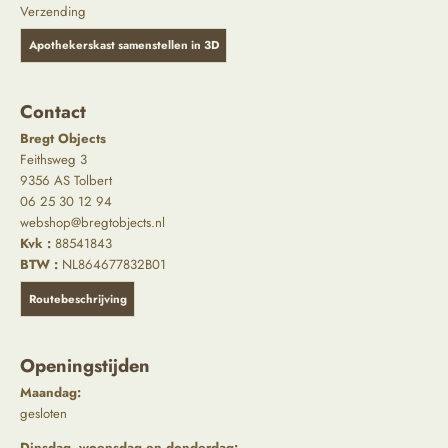
Verzending
Apothekerskast samenstellen in 3D
Contact
Bregt Objects
Feithsweg 3
9356 AS Tolbert
06 25 30 12 94
webshop@bregtobjects.nl
Kvk :
88541843
BTW :
NL864677832B01
Routebeschrijving
Openingstijden
Maandag:
gesloten
Dinsdag, woensdag en donderdag: