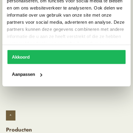
personaliseren, om functies voor social media te bieden
Hoogte (cm)
9
en om ons websiteverkeer te analyseren. Ook delen we
Breedte (cm)
62
informatie over uw gebruik van onze site met onze
partners voor social media, adverteren en analyse. Deze
Materiaal
Hout, Metaal
partners kunnen deze gegevens combineren met andere
Land van herkomst
India
informatie die u aan ze heeft verstrekt of die ze hebben
verzameld op basis van uw gebruik van hun services.
Stijl
Industrieel, Landelijk, Robuust
Akkoord
Alternatieve producten
Aanpassen
^
Producten