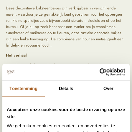
Deze decoratieve baksteenbakjes zijn verkrijgbaar in verschillende
maten, waardoor je ze gemakkelijk kunt gebruiken voor het opbergen
van kleine spulletjes zoals bijvoorbeeld sieraden, sleutels en of op het
bureau. Of je nu op zoek bent naar een manier om je woonkamer,
slaapkamer of badkamer op te fleuren, onze rustieke decoratie bakjes
zijn een leuke toevoeging. De combinatie van hout en metaal geeft een
landelijk en robuuste touch.
Het verhaal
Deze baksteenbakjes vinden hun oorsprong in India. In hun vorige
leven dienden ze als mal voor het maken van bakstenen. Ze zijn niet
alleen stijlvol en functioneel, maar ook duurzaam doordat je kiest voor
een product met verhaal. Upcycling is een geweldige manier om oud
Toestemming
Details
Over
materiaal nieuw leven in te blazen en tegelijkertijd iets te maken dat
stijlvol en functioneel is. Wij reizen zelf af naar India om zelf de mooiste
producten uit te kiezen om deze aan jouw interieur toe te voegen.
Accepteer onze cookies voor de beste ervaring op onze
site.
Specificaties
We gebruiken cookies om content en advertenties te