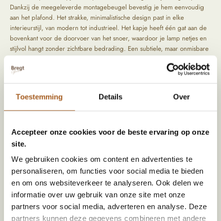
Dankzij de meegeleverde montagebeugel bevestig je hem eenvoudig
aan het plafond. Het strakke, minimalistische design past in elke
interieurstijl, van modern tot industrieel. Het kapje heeft één gat aan de
bovenkant voor de doorvoer van het snoer, waardoor je lamp netjes en
stijlvol hangt zonder zichtbare bedrading. Een subtiele, maar onmisbare
finishing touch!
Het plafondkapje is eenvoudig te bevestigen aan het plafond. Het kapje
heeft één gat aan de bovenkant voor de doorvoer van het snoer. Dit
plafondkapje hangt dan ook direct boven de lamp en is ideaal als het
Toestemming
Details
Over
elektrische aansluitpunt zich precies op die plek bevindt. Denk
bijvoorbeeld aan een elektrische aansluitpunt die precies boven de
eettafel zit. Dan kan je dit plafondkapje perfect gebruiken!
Accepteer onze cookies voor de beste ervaring op onze
site.
We gebruiken cookies om content en advertenties te
Specificaties
personaliseren, om functies voor social media te bieden
Afmeting (HxBxD)
125 x 31 mm
en om ons websiteverkeer te analyseren. Ook delen we
informatie over uw gebruik van onze site met onze
Materiaal
Metaal
partners voor social media, adverteren en analyse. Deze
Kleur
Zwart
partners kunnen deze gegevens combineren met andere