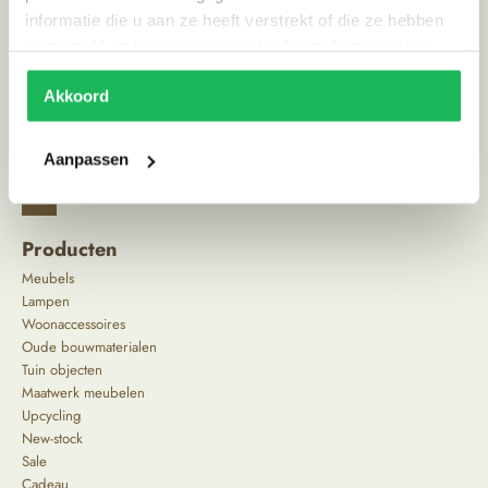
informatie die u aan ze heeft verstrekt of die ze hebben
Land van herkomst
Nederland
verzameld op basis van uw gebruik van hun services.
Akkoord
Aanpassen
^
Producten
Meubels
Lampen
Woonaccessoires
Oude bouwmaterialen
Tuin objecten
Maatwerk meubelen
Upcycling
New-stock
Sale
Cadeau