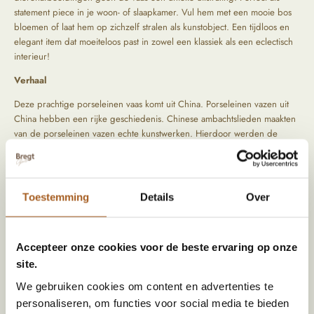
statement piece in je woon- of slaapkamer. Vul hem met een mooie bos
bloemen of laat hem op zichzelf stralen als kunstobject. Een tijdloos en
elegant item dat moeiteloos past in zowel een klassiek als een eclectisch
interieur!
Verhaal
Deze prachtige porseleinen vaas komt uit China. Porseleinen vazen uit
China hebben een rijke geschiedenis. Chinese ambachtslieden maakten
van de porseleinen vazen echte kunstwerken. Hierdoor werden de
vazen wereldwijd geliefd. De okergele kleur was vaak gereserveerd
voor de keizerlijke familie, en decoraties met dieren symboliseerden
kracht, wijsheid en harmonie met de natuur. Dit soort vazen werden
gebruikt als luxe decoratie in paleizen en tempels.
Toestemming
Details
Over
Prijs per stuk.
Accepteer onze cookies voor de beste ervaring op onze
Specificaties
site.
We gebruiken cookies om content en advertenties te
Afmeting (HxBxD)
63 x 40 x 40
personaliseren, om functies voor social media te bieden