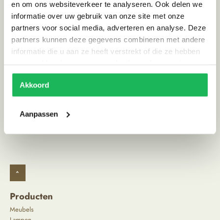
Materiaal
Porselein
en om ons websiteverkeer te analyseren. Ook delen we
informatie over uw gebruik van onze site met onze
Kleur
Okergeel
partners voor social media, adverteren en analyse. Deze
Land van herkomst
China
partners kunnen deze gegevens combineren met andere
informatie die u aan ze heeft verstrekt of die ze hebben
Stijl
Ibiza vibe
verzameld op basis van uw gebruik van hun services.
Akkoord
Alternatieve producten
Aanpassen
^
Producten
Meubels
Lampen