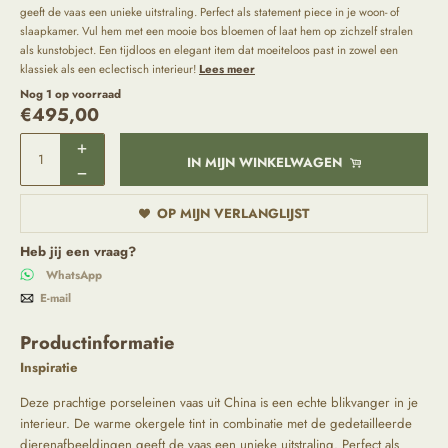
geeft de vaas een unieke uitstraling. Perfect als statement piece in je woon- of
slaapkamer. Vul hem met een mooie bos bloemen of laat hem op zichzelf stralen
als kunstobject. Een tijdloos en elegant item dat moeiteloos past in zowel een
klassiek als een eclectisch interieur!
Lees meer
Nog 1 op voorraad
€
495,00
IN MIJN WINKELWAGEN
OP MIJN VERLANGLIJST
Heb jij een vraag?
WhatsApp
E-mail
Productinformatie
Inspiratie
Deze prachtige porseleinen vaas uit China is een echte blikvanger in je
interieur. De warme okergele tint in combinatie met de gedetailleerde
dierenafbeeldingen geeft de vaas een unieke uitstraling. Perfect als