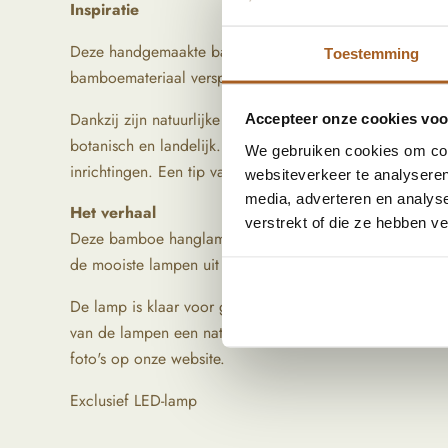
Inspiratie
Deze handgemaakte bamboelamp is de sfeervolle toevoeg
Toestemming
bamboemateriaal verspreidt het licht op een zachte man
Dankzij zijn natuurlijke en serene uitstraling past deze In
Accepteer onze cookies voor
botanisch en landelijk. Door zijn unieke vormgeving staa
We gebruiken cookies om cont
inrichtingen. Een tip van ons? Je kan verschillende for
websiteverkeer te analyseren
media, adverteren en analys
Het verhaal
verstrekt of die ze hebben v
Deze bamboe hanglamp is met de hand gemaakt op Bali. 
de mooiste lampen uit te zoeken voor jouw interieur!
De lamp is klaar voor gebruik en is voorzien van een E27
van de lampen een natuurproduct is en ze met de hand 
foto's op onze website.
Exclusief LED-lamp