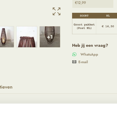
€
12,99
+1
Heb jij een vraag?
WhatsApp
E-mail
tieven