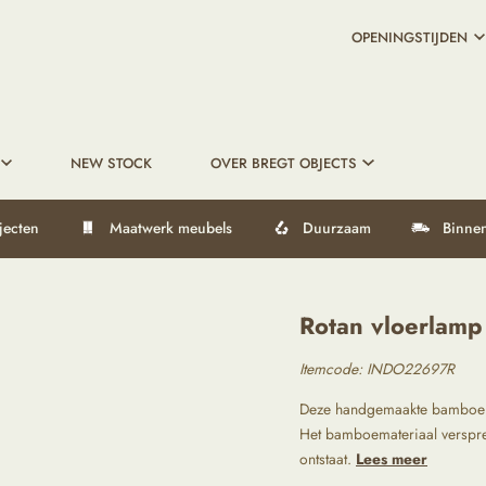
OPENINGSTIJDEN
NEW STOCK
OVER BREGT OBJECTS
jecten
Maatwerk meubels
Duurzaam
Binnen
Rotan vloerlamp
Itemcode: INDO22697R
Deze handgemaakte bamboelamp
Het bamboemateriaal verspre
ontstaat.
Lees meer