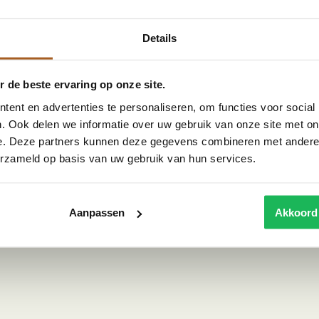
ing die je interieur nodig heeft. Het
Details
ier, waardoor een warme gloed ontstaat.
donesische lamp perfect in interieurstijlen zoals
 de beste ervaring op onze site.
t hij daarnaast ook prachtig in veel andere
ent en advertenties te personaliseren, om functies voor social
maten combineren om een speels effect te creëren!
. Ook delen we informatie over uw gebruik van onze site met on
e. Deze partners kunnen deze gegevens combineren met andere i
erzameld op basis van uw gebruik van hun services.
Wij reizen zelf af naar landen zoals Indonesië, om
Aanpassen
Akkoord
 fitting en 2 meter lang snoer. Doordat het materiaal
gemaakt worden, kunnen ze licht afwijken van de