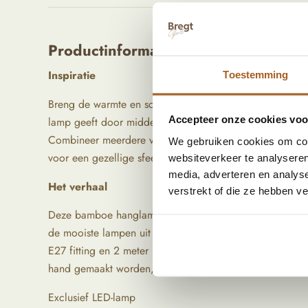
Productinformatie
Inspiratie
Toestemming
Breng de warmte en schoonheid van de natuur in je hui
Accepteer onze cookies voor
lamp geeft door middel van zijn ronde vorm en mooi ge
Combineer meerdere vormen en kleuren samen om een spe
We gebruiken cookies om cont
voor een gezellige sfeer onder de overkapping!
websiteverkeer te analyseren
media, adverteren en analys
Het verhaal
verstrekt of die ze hebben v
Deze bamboe hanglamp is met de hand gemaakt op Bali. 
de mooiste lampen uit te zoeken voor jouw interieur!De 
E27 fitting en 2 meter lang snoer. Doordat het materiaa
hand gemaakt worden, kunnen ze licht afwijken van de f
Exclusief LED-lamp