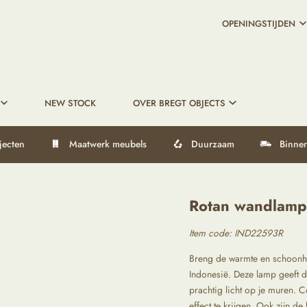
OPENINGSTIJDEN
NEW STOCK
OVER BREGT OBJECTS
jecten
Maatwerk meubels
Duurzaam
Binnen
Rotan wandlamp 
Item code: IND22593R
Breng de warmte en schoonhe
Indonesië. Deze lamp geeft 
prachtig licht op je muren.
effect te krijgen. Ook zijn d