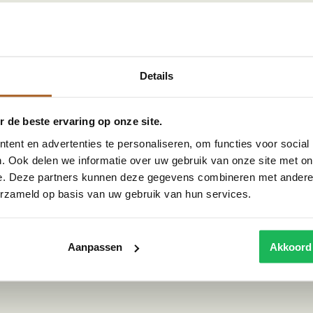
Details
s met onze bamboe/rotan lampen uit Indonesië. Deze
 de beste ervaring op onze site.
weven patroon een prachtig licht op je muren.
els effect te krijgen. Ook zijn de lampen perfect
ent en advertenties te personaliseren, om functies voor social
. Ook delen we informatie over uw gebruik van onze site met on
e. Deze partners kunnen deze gegevens combineren met andere i
erzameld op basis van uw gebruik van hun services.
Wij reizen zelf af naar landen zoals Indonesië, om
lamp is klaar voor gebruik en is voorzien van een
Aanpassen
Akkoord
l van de lampen een natuurproduct is en ze met de
oto's op onze website.