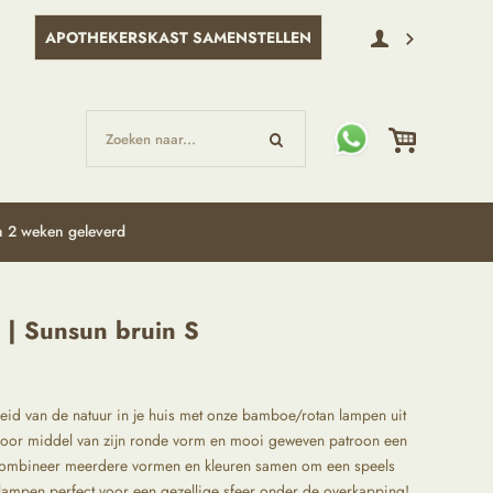
APOTHEKERSKAST SAMENSTELLEN
Zoeken naar...
 2 weken geleverd
| Sunsun bruin S
id van de natuur in je huis met onze bamboe/rotan lampen uit
door middel van zijn ronde vorm en mooi geweven patroon een
 Combineer meerdere vormen en kleuren samen om een speels
e lampen perfect voor een gezellige sfeer onder de overkapping!