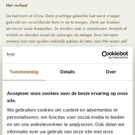
Het verhaal
De kast komt uit China. Deze prachtige geleefde kast werd vroeger
gebruikt om verschillende items in op te bergen. Denk aan boeken,
servies en oude theepotten. Ze stonden vaak in woonhuizen, tempels of
winkels en dienden zowel als opberger als etalage. Door het open
ontwerp kon men spullen makkelijk pakken én laten zien.We reizen zelf
langs bijzondere locaties om de mooiste items op te speuren. Tijdens het
zoeken naar die producten letten we vooral op kwaliteit en oorsprong.
De producten komen rechtstreeks uit het verleden, hierdoor zijn ze
uniek en hebben ze een prachtig geleefd uiterlijk.
Toestemming
Details
Over
Specificaties
Accepteer onze cookies voor de beste ervaring op onze
Afmeting (HxBxD)
210 x 102 x 40
site.
We gebruiken cookies om content en advertenties te
Materiaal
Hout
personaliseren, om functies voor social media te bieden
Kleur
Bruin
en om ons websiteverkeer te analyseren. Ook delen we
informatie over uw gebruik van onze site met onze
Land van herkomst
China