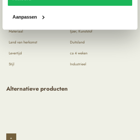
Kleur
RAL 9004 Signaalzwart
Aanpassen
Aantal fittingen
2
Materiaal
Ijzer, Kunststof
Land van herkomst
Duitsland
Levertijd
ca 4 weken
Stijl
Industrieel
Alternatieve producten
^