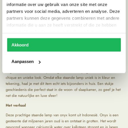
informatie over uw gebruik van onze site met onze
WhatsApp
partners voor social media, adverteren en analyse. Deze
E-mail
partners kunnen deze gegevens combineren met andere
Productinformatie
informatie die u aan ze heeft verstrekt of die ze hebben
Inspiratie
verzameld op basis van uw gebruik van hun services.
Deze prachtige staande lamp van onyx is de unieke eyecatcher die je
Akkoord
interieur nodig heeft! Onyx is een natuursteen die bekendstaat om zijn
unieke, gelaagde patronen en mooie kleuren. Het is populair in
interieurontwerp, vanwege de luxe uitstraling en het lichtdoorlatende
Aanpassen
effect. Doordat onyx een gesteente is wat ligt doorlaat is het perfect om
te gebruiken als toffe lamp. Het gebruik van onyx geeft een ruimte een
chique en unieke look. Omdat elke staande lamp uniek is in kleur en
tekening, haal je met dit item echt iets bijzonders in huis. Een stukje
geschiedenis die perfect staat in de woon- of slaapkamer, zo geef je het
net die natuurlijke en luxe sfeer!
Het verhaal
Deze prachtige staande lamp van onyx komt uit Indonesië. Onyx is een
gesteente dat miljoenen jaren oud is en ontstaat in grotten. Het wordt
gevormd wanneer calciumrijk water over kalksteen stroomt en in lagen