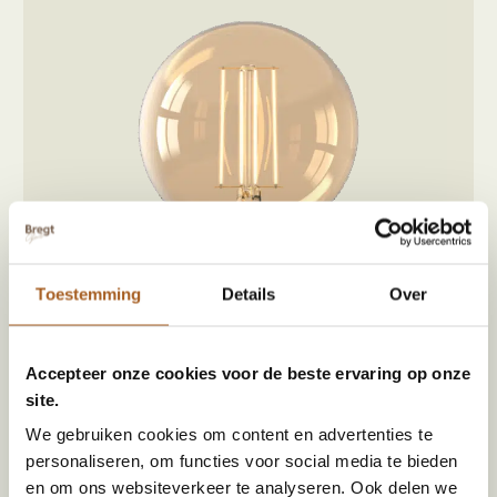
Toestemming
Details
Over
Accepteer onze cookies voor de beste ervaring op onze
Calex globe bulbs led lamp M | E27 - 470 Lumen
site.
€
11,99
We gebruiken cookies om content en advertenties te
personaliseren, om functies voor social media te bieden
en om ons websiteverkeer te analyseren. Ook delen we
Heb jij een vraag?