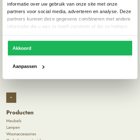
Materiaal
Aardewerk
informatie over uw gebruik van onze site met onze
partners voor social media, adverteren en analyse. Deze
Stijl
Ibiza vibe
partners kunnen deze gegevens combineren met andere
Land van herkomst
Marokko
informatie die u aan ze heeft verstrekt of die ze hebben
verzameld op basis van uw gebruik van hun services.
Alternatieve producten
Akkoord
Aanpassen
^
Producten
Meubels
Lampen
Woonaccessoires