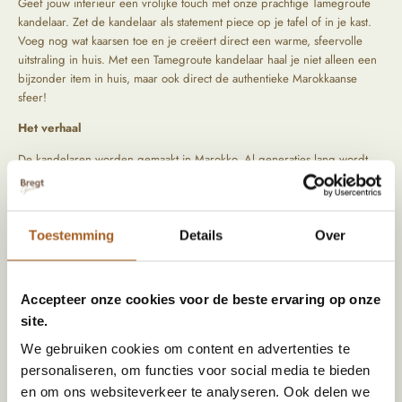
Geef jouw interieur een vrolijke touch met onze prachtige Tamegroute
kandelaar. Zet de kandelaar als statement piece op je tafel of in je kast.
Voeg nog wat kaarsen toe en je creëert direct een warme, sfeervolle
uitstraling in huis. Met een Tamegroute kandelaar haal je niet alleen een
bijzonder item in huis, maar ook direct de authentieke Marokkaanse
sfeer!
Het verhaal
De kandelaren worden gemaakt in Marokko. Al generaties lang wordt
hier het mooiste aardewerk met de hand gemaakt door verschillende
families. De kandelaar wordt gemaakt van klei en daarna gebakken in de
oven. Als finishing touch komt er een prachtige glazuurlaag overheen
die elke kandelaar weer uniek kleurt. We reizen zelf langs bijzondere
Toestemming
Details
Over
locaties om de mooiste items op te speuren. Tijdens het zoeken naar die
producten letten wij vooral op kwaliteit en oorsprong.
Accepteer onze cookies voor de beste ervaring op onze
site.
Specificaties
We gebruiken cookies om content en advertenties te
personaliseren, om functies voor social media te bieden
Kleur
Naturel
en om ons websiteverkeer te analyseren. Ook delen we