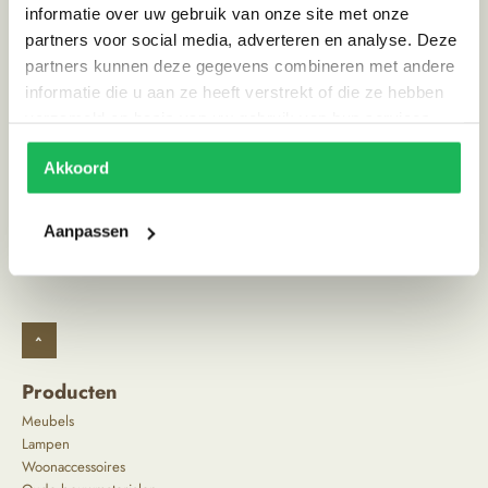
Materiaal
Aardewerk
informatie over uw gebruik van onze site met onze
partners voor social media, adverteren en analyse. Deze
Stijl
Ibiza vibe
partners kunnen deze gegevens combineren met andere
Land van herkomst
Marokko
informatie die u aan ze heeft verstrekt of die ze hebben
verzameld op basis van uw gebruik van hun services.
Alternatieve producten
Akkoord
Aanpassen
^
Producten
Meubels
Lampen
Woonaccessoires