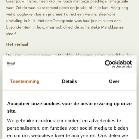
Geef jouw interieur een vrolijke touch met onze prachtige Tamegroute
vaas. Zet de vaas als statement piece op je tafel of in je kast. Voeg nog
wat droogtakken toe en je creëert direct een warme, sfeervolle
uitstraling in huis. Met een Tamegroute vaas haal je niet alleen een
bijzonder item in huis, maar ook direct de authentieke Marokkaanse
sfeer!
Het verhaal
De vazen worden gemaakt in Marokko. Al generaties lang wordt hier het
mooiste aardewerk met de hand gemaakt door verschillende families. De
vazen worden gemaakt van klei en daarna gebakken in de oven. Als
finishing touch komt er een prachtige glazuurlaag overheen die elke pot
weer uniek kleurt. We reizen zelf langs bijzondere locaties om de
Toestemming
Details
Over
mooiste items op te speuren. Tijdens het zoeken naar die producten
letten wij vooral op kwaliteit en oorsprong.
Accepteer onze cookies voor de beste ervaring op onze
site.
Specificaties
We gebruiken cookies om content en advertenties te
personaliseren, om functies voor social media te bieden
Kleur
Groen
en om ons websiteverkeer te analyseren. Ook delen we