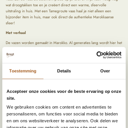
wat droogtakken toe en je creëert direct een warme, sfeervolle
uitstraling in huis. Met een Tamegroute vaas haal je niet alleen een
bijzonder item in huis, maar ook direct de authentieke Marokkaanse
sfeer!
Het verhaal
De vazen worden gemaakt in Marokko. Al generaties lang wordt hier het
mooiste aardewerk met de hand gemaakt door verschillende families. De
vazen worden gemaakt van klei en daarna gebakken in de oven. Als
finishing touch komt er een prachtige glazuurlaag overheen die elke pot
weer uniek kleurt. We reizen zelf langs bijzondere locaties om de
Toestemming
Details
Over
mooiste items op te speuren. Tijdens het zoeken naar die producten
letten wij vooral op kwaliteit en oorsprong.
Accepteer onze cookies voor de beste ervaring op onze
Specificaties
site.
We gebruiken cookies om content en advertenties te
Kleur
Oker
personaliseren, om functies voor social media te bieden
Materiaal
Aardewerk
en om ons websiteverkeer te analyseren. Ook delen we
informatie over uw gebruik van onze site met onze