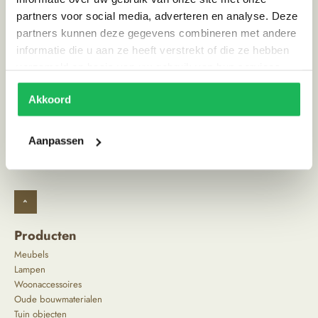
Stijl
Ibiza vibe
partners voor social media, adverteren en analyse. Deze
Land van herkomst
Marokko
partners kunnen deze gegevens combineren met andere
informatie die u aan ze heeft verstrekt of die ze hebben
verzameld op basis van uw gebruik van hun services.
Alternatieve producten
Akkoord
Aanpassen
^
Producten
Meubels
Lampen
Woonaccessoires
Oude bouwmaterialen
Tuin objecten