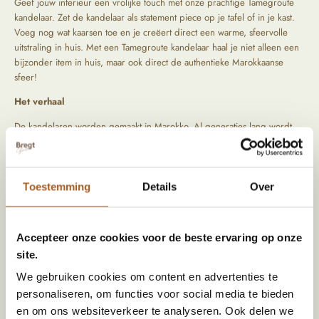
Geef jouw interieur een vrolijke touch met onze prachtige Tamegroute
kandelaar. Zet de kandelaar als statement piece op je tafel of in je kast.
Voeg nog wat kaarsen toe en je creëert direct een warme, sfeervolle
uitstraling in huis. Met een Tamegroute kandelaar haal je niet alleen een
bijzonder item in huis, maar ook direct de authentieke Marokkaanse
sfeer!
Het verhaal
De kandelaren worden gemaakt in Marokko. Al generaties lang wordt
hier het mooiste aardewerk met de hand gemaakt door verschillende
families. De kandelaar wordt gemaakt van klei en daarna gebakken in de
oven. Als finishing touch komt er een prachtige glazuurlaag overheen
die elke kandelaar weer uniek kleurt. We reizen zelf langs bijzondere
Toestemming
Details
Over
locaties om de mooiste items op te speuren. Tijdens het zoeken naar die
producten letten wij vooral op kwaliteit en oorsprong.
Accepteer onze cookies voor de beste ervaring op onze
site.
Specificaties
We gebruiken cookies om content en advertenties te
personaliseren, om functies voor social media te bieden
Kleur
Oker
en om ons websiteverkeer te analyseren. Ook delen we