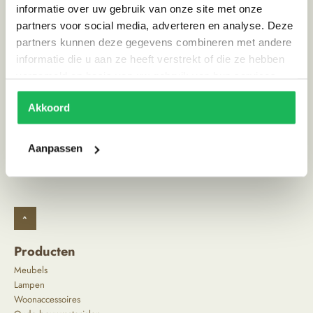
Materiaal
Aardewerk
informatie over uw gebruik van onze site met onze
partners voor social media, adverteren en analyse. Deze
Stijl
Ibiza vibe
partners kunnen deze gegevens combineren met andere
Land van herkomst
Marokko
informatie die u aan ze heeft verstrekt of die ze hebben
verzameld op basis van uw gebruik van hun services.
Alternatieve producten
Akkoord
Aanpassen
^
Producten
Meubels
Lampen
Woonaccessoires