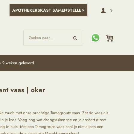
APOTHEKERSKAST SAMENSTELLEN
Zoeken naar...
 2 weken geleverd
ent vaas | oker
ijke touch met onze prachtige Tamegroute vaas. Zet de vaas als
 in je kast. Voeg nog wat droogtakken toe en je creëert direct
ling in huis. Met een Tamegroute vaas haal je niet alleen een
 ook direct de authentieke Marokkaanse sfeer!