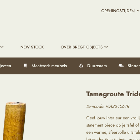
OPENINGSTIJDEN
NEW STOCK
OVER BREGT OBJECTS
jecten
Maatwerk meubels
Duurzaam
Binnen
Tamegroute Trid
Itemcode:
MA234067R
Geef jouw interieur een vrol
statement piece op je tafel of
een warme, sfeervolle uitstra
bijzonder item in huis, maar