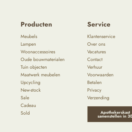
Producten
Service
Meubels
Klantenservice
Lampen
Over ons
Woonaccessoires
Vacatures
Oude bouwmaterialen
Contact
Tuin objecten
Verhuur
Maatwerk meubelen
Voorwaarden
Upcycling
Betalen
New-stock
Privacy
Sale
Verzending
Cadeau
Apothekerskast
Sold
samenstellen in 3