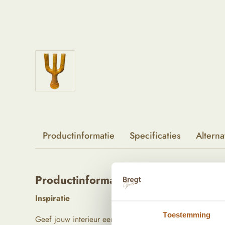
Productinformatie
Specificaties
Alterna
Productinformatie
Inspiratie
Toestemming
Geef jouw interieur een vrolijke touch met onze prachti