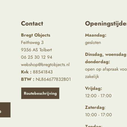
Contact
Openingstijde
Bregt Objects
Maandag:
Feithsweg 3
gesloten
9356 AS Tolbert
Dinsdag, woensdag
06 25 30 12 94
donderdag:
webshop@bregtobjects.nl
open op afspraak voo
Kvk :
88541843
zakelijk
BTW :
NL864677832B01
Vrijdag:
Routebeschrijving
12:00 - 17:00
Zaterdag
:
D
10:00 - 17:00
Zondag
: