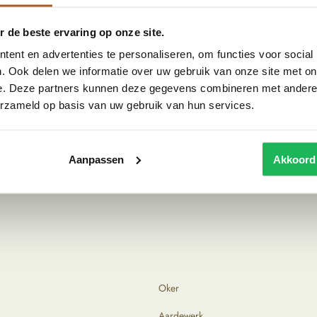
n je creëert direct een warme, sfeervolle uitstraling
 bijzonder item in huis, maar ook direct de
 de beste ervaring op onze site.
ent en advertenties te personaliseren, om functies voor social
. Ook delen we informatie over uw gebruik van onze site met on
e. Deze partners kunnen deze gegevens combineren met andere i
g wordt hier het mooiste aardewerk met de hand
erzameld op basis van uw gebruik van hun services.
gemaakt van klei en daarna gebakken in de oven. Als
een die elke pot weer uniek kleurt. We reizen zelf
Aanpassen
Akkoord
uren. Tijdens het zoeken naar die producten letten
Oker
Aardewerk