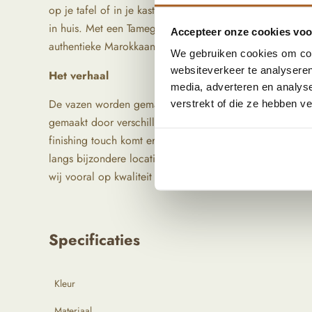
op je tafel of in je kast. Voeg nog wat droogtakken toe e
in huis. Met een Tamegroute vaas haal je niet alleen een
Accepteer onze cookies voor
authentieke Marokkaanse sfeer!
We gebruiken cookies om cont
websiteverkeer te analyseren
Het verhaal
media, adverteren en analys
De vazen worden gemaakt in Marokko. Al generaties lan
verstrekt of die ze hebben v
gemaakt door verschillende families. De vazen worden 
finishing touch komt er een prachtige glazuurlaag overh
langs bijzondere locaties om de mooiste items op te spe
wij vooral op kwaliteit en oorsprong.
Specificaties
Kleur
Materiaal