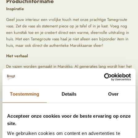
Productinformatie
Inspiratie
Geef jouw interieur een vrolijke touch met onze prachtige Tamegroute
vaas. Zet de vaas als statement piece op je tafel of in je kast. Voeg nog
een kunsttak toe en je creëert direct een warme, sfeervolle uitstraling in
huis. Met een Tamegroute vaas haal je niet alleen een bijzonder item in
huis, maar ook direct de authentieke Marokkaanse sfeer!
Het verhaal
De vazen worden gemaakt in Marokko. Al generaties lang wordt hier het
mooiste aardewerk met de hand gemaakt door verschillende families. De
vaas wordt gemaakt van klei en daarna gebakken in de oven. We reizen
zelf langs bijzondere locaties om de mooiste items op te speuren.
Tijdens het zoeken naar die producten letten wij vooral op kwaliteit en
Toestemming
Details
Over
oorsprong.
Accepteer onze cookies voor de beste ervaring op onze
Specificaties
site.
We gebruiken cookies om content en advertenties te
Afmetingen
XS, S, M, L