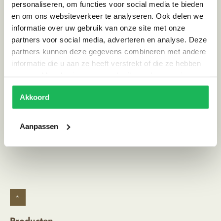
personaliseren, om functies voor social media te bieden
Hoogte (cm)
ca. 15, ca. 20, ca. 30, ca. 40
en om ons websiteverkeer te analyseren. Ook delen we
Kleur
Naturel
informatie over uw gebruik van onze site met onze
partners voor social media, adverteren en analyse. Deze
Materiaal
Aardewerk
partners kunnen deze gegevens combineren met andere
Stijl
Ibiza vibe
informatie die u aan ze heeft verstrekt of die ze hebben
verzameld op basis van uw gebruik van hun services.
Land van herkomst
Marokko
Akkoord
Alternatieve producten
Aanpassen
^
Producten