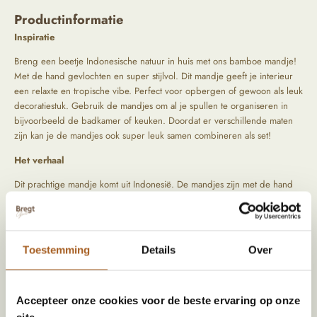
Productinformatie
Inspiratie
Breng een beetje Indonesische natuur in huis met ons bamboe mandje!
Met de hand gevlochten en super stijlvol. Dit mandje geeft je interieur
een relaxte en tropische vibe. Perfect voor opbergen of gewoon als leuk
decoratiestuk. Gebruik de mandjes om al je spullen te organiseren in
bijvoorbeeld de badkamer of keuken. Doordat er verschillende maten
zijn kan je de mandjes ook super leuk samen combineren als set!
Het verhaal
Dit prachtige mandje komt uit Indonesië. De mandjes zijn met de hand
gevlochten wat ze super uniek maakt! We reizen zelf langs bijzondere
locaties om de mooiste items op te speuren. Tijdens het zoeken naar die
producten letten we vooral op kwaliteit en oorsprong. De producten
komen rechtstreeks uit het verleden, hierdoor zijn ze uniek en hebben
Toestemming
Details
Over
ze een prachtig geleefd uiterlijk.
Prijs is per stuk.
Accepteer onze cookies voor de beste ervaring op onze