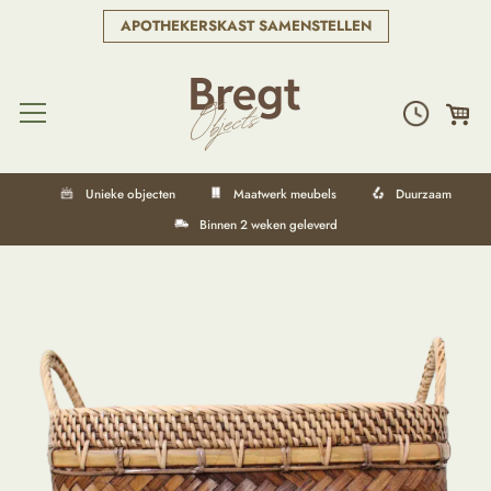
APOTHEKERSKAST SAMENSTELLEN
Unieke objecten
Maatwerk meubels
Duurzaam
Binnen 2 weken geleverd