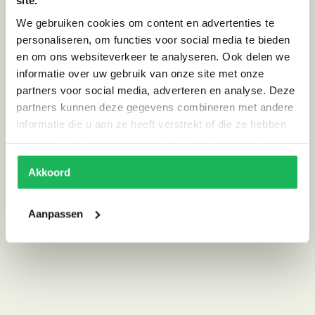
site.
Specificaties
We gebruiken cookies om content en advertenties te
personaliseren, om functies voor social media te bieden
Size
L, M, S
en om ons websiteverkeer te analyseren. Ook delen we
Afmeting (HxBxD)
L | 20 x 32 x 28, M | 16 x 32 x 25, S | 13
informatie over uw gebruik van onze site met onze
x 27 x 20
partners voor social media, adverteren en analyse. Deze
Materiaal
Bamboe
partners kunnen deze gegevens combineren met andere
informatie die u aan ze heeft verstrekt of die ze hebben
Kleur
Licht Bruin, Naturel
verzameld op basis van uw gebruik van hun services.
Land van herkomst
Indonesie
Akkoord
Stijl
Ibiza vibe
Aanpassen
Alternatieve producten