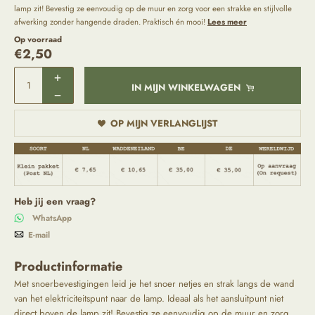
lamp zit! Bevestig ze eenvoudig op de muur en zorg voor een strakke en stijlvolle
afwerking zonder hangende draden. Praktisch én mooi!
Lees meer
Op voorraad
€
2,50
IN MIJN WINKELWAGEN
OP MIJN VERLANGLIJST
Heb jij een vraag?
WhatsApp
E-mail
Productinformatie
Met snoerbevestigingen leid je het snoer netjes en strak langs de wand
van het elektriciteitspunt naar de lamp. Ideaal als het aansluitpunt niet
direct boven de lamp zit! Bevestig ze eenvoudig op de muur en zorg