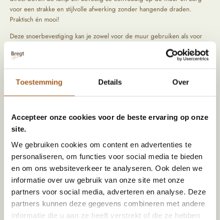
voor een strakke en stijlvolle afwerking zonder hangende draden.
Praktisch én mooi!
Deze snoerbevestiging kan je zowel voor de muur gebruiken als voor
het plafond. Stop het snoer er door heen en bevestig hem dan aan het
plafond of de muur!
Toestemming
Details
Over
Specificaties
Afmeting (HxBxD)
25 x 29 mm
Accepteer onze cookies voor de beste ervaring op onze
Materiaal
Metaal
site.
We gebruiken cookies om content en advertenties te
Kleur
Zwart
personaliseren, om functies voor social media te bieden
Land van herkomst
Nederland
en om ons websiteverkeer te analyseren. Ook delen we
informatie over uw gebruik van onze site met onze
partners voor social media, adverteren en analyse. Deze
Alternatieve producten
partners kunnen deze gegevens combineren met andere
informatie die u aan ze heeft verstrekt of die ze hebben