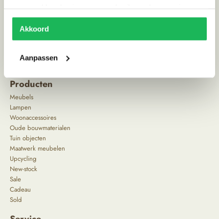
verzameld op basis van uw gebruik van hun services.
Akkoord
Aanpassen
^
Producten
Meubels
Lampen
Woonaccessoires
Oude bouwmaterialen
Tuin objecten
Maatwerk meubelen
Upcycling
New-stock
Sale
Cadeau
Sold
Service