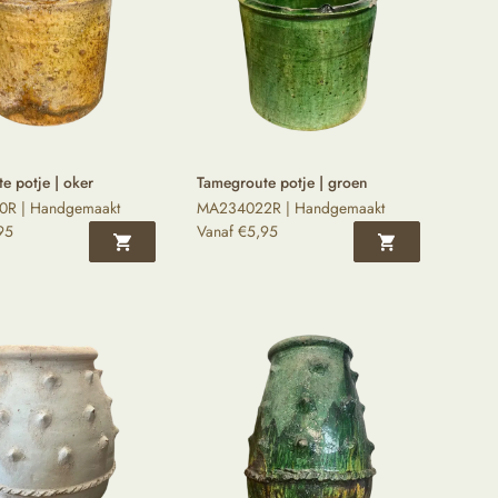
e potje | oker
Tamegroute potje | groen
R | Handgemaakt
MA234022R | Handgemaakt
95
Vanaf
€
5,95