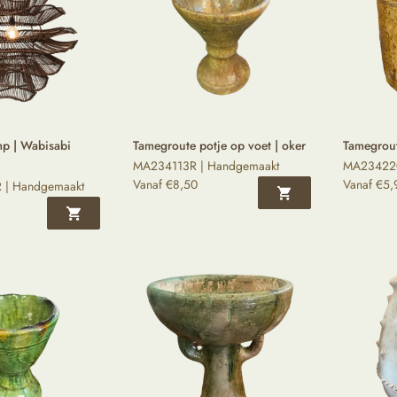
p | Wabisabi
Tamegroute potje op voet | oker
Tamegrout
MA234113R | Handgemaakt
MA234220
Vanaf
€
8,50
Vanaf
€
5,
| Handgemaakt