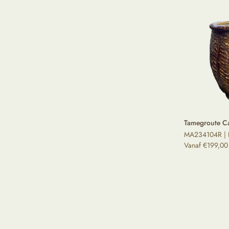
Tamegroute Ca
MA234104R | 
Vanaf
€
199,00