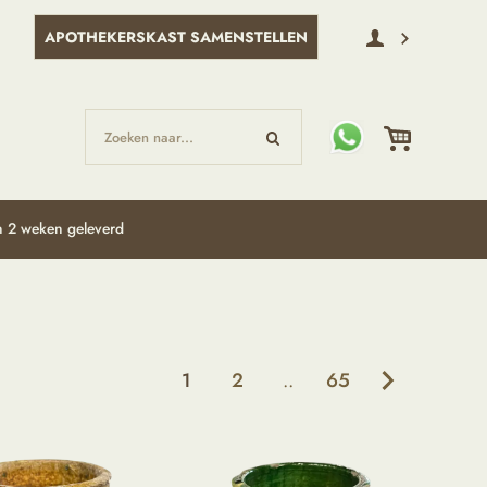
APOTHEKERSKAST SAMENSTELLEN
Zoeken naar...
 2 weken geleverd
1
2
..
65