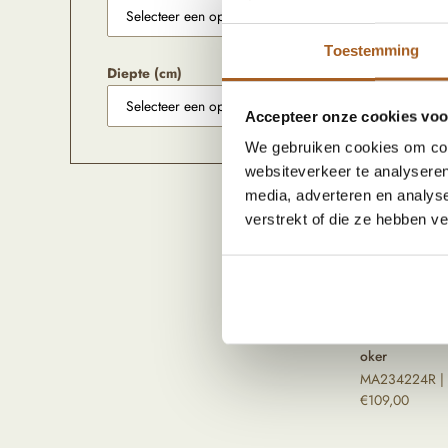
MA234008R |
Vanaf
€
165,00
Toestemming
Diepte (cm)
Accepteer onze cookies voor
We gebruiken cookies om cont
websiteverkeer te analyseren
media, adverteren en analys
verstrekt of die ze hebben v
Tamegroute lo
oker
MA234224R |
€
109,00