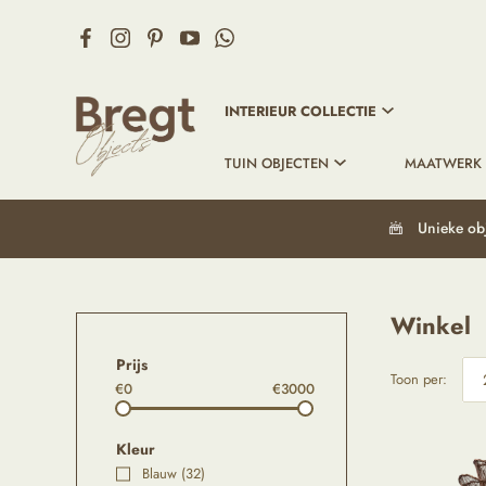
INTERIEUR COLLECTIE
TUIN OBJECTEN
MAATWERK
Unieke ob
Winkel
Prijs
Toon per:
€0
€3000
Kleur
Blauw
(32)