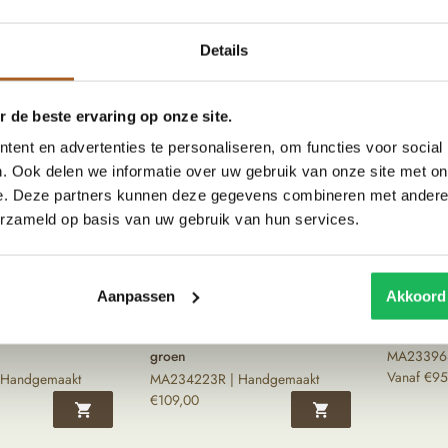
 Handgemaakt
MA234005R | Handgemaakt
naturel
Vanaf
€
199,00
MA233983
Vanaf
€
49
Details
 de beste ervaring op onze site.
ent en advertenties te personaliseren, om functies voor social
. Ook delen we informatie over uw gebruik van onze site met on
e. Deze partners kunnen deze gegevens combineren met andere i
erzameld op basis van uw gebruik van hun services.
Aanpassen
Akkoord
ng grenade vaas |
Tamegroute long grenade vaas |
Tamegrout
groen
MA233968
Vanaf
€
95
 Handgemaakt
MA234223R | Handgemaakt
€
109,00