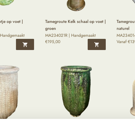
tje op voet |
Tamegroute Kelk schaal op voet |
Tamegrout
groen
naturel
 Handgemaakt
MA234021R | Handgemaakt
MA234014
€
195,00
Vanaf
€
13
ctus pot | naturel
Tamegroute Cactus pot | groen
Tamegrout