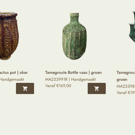
ctus pot | oker
Tamegroute Bottle vaas | groen
Tamegrout
Handgemaakt
MA233991R | Handgemaakt
groen
Vanaf
€
169,00
MA233987
Vanaf
€
19