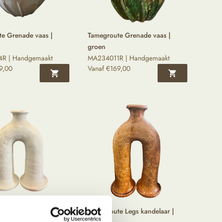
e Grenade vaas |
Tamegroute Grenade vaas |
groen
R | Handgemaakt
MA234011R | Handgemaakt
9,00
Vanaf
€
169,00
e Legs kandelaar |
Tamegroute Legs kandelaar |