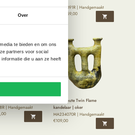
oker
R | Handgemaakt
MA234091R | Handgemaakt
,00
Vanaf
€
59,00
Over
 media te bieden en om ons
ze partners voor social
nformatie die u aan ze heeft
e tripod pot | groen
Tamegroute Twin Flame
R | Handgemaakt
kandelaar | oker
,00
MA234070R | Handgemaakt
€
109,00