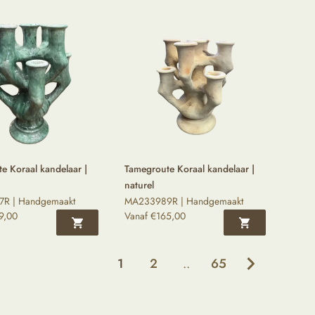
e Koraal kandelaar |
Tamegroute Koraal kandelaar |
naturel
R | Handgemaakt
MA233989R | Handgemaakt
9,00
Vanaf
€
165,00
1
2
..
65