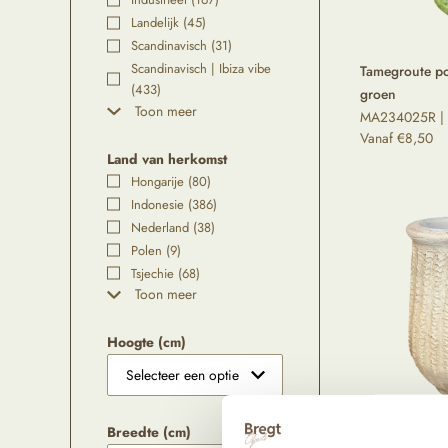
Landelijk
(45)
Scandinavisch
(31)
Scandinavisch | Ibiza vibe
Tamegroute po
(433)
groen
Toon meer
MA234025R |
Vanaf
€
8,50
Land van herkomst
Hongarije
(80)
Indonesie
(386)
Nederland
(38)
Polen
(9)
Tsjechie
(68)
Toon meer
Hoogte (cm)
Tamegroute Ca
Breedte (cm)