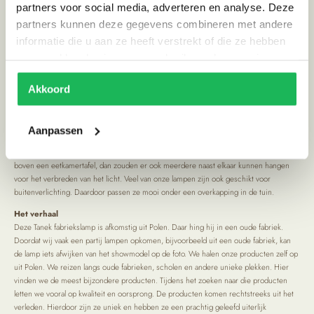
partners voor social media, adverteren en analyse. Deze
Heb jij een vraag?
partners kunnen deze gegevens combineren met andere
WhatsApp
informatie die u aan ze heeft verstrekt of die ze hebben
E-mail
verzameld op basis van uw gebruik van hun services.
Productinformatie
Akkoord
Fabriekslamp Zaklady Metalowe
Inspiratie
Deze metalen hanglamp heeft een industrieel uiterlijk. Hij is groot en een echte
Aanpassen
eyecatcher voor in je interieur. Deze lamp geeft doormiddel van het bolle glas breder
licht in de ruimte. Hij zal op veel plaatsen in je interieur mooi staan. Hij staat leuk
boven een eetkamertafel, dan zouden er ook meerdere naast elkaar kunnen hangen
voor het verbreden van het licht. Veel van onze lampen zijn ook geschikt voor
buitenverlichting. Daardoor passen ze mooi onder een overkapping in de tuin.
Het verhaal
Deze Tanek fabriekslamp is afkomstig uit Polen. Daar hing hij in een oude fabriek.
Doordat wij vaak een partij lampen opkomen, bijvoorbeeld uit een oude fabriek, kan
de lamp iets afwijken van het showmodel op de foto. We halen onze producten zelf op
uit Polen. We reizen langs oude fabrieken, scholen en andere unieke plekken. Hier
vinden we de meest bijzondere producten. Tijdens het zoeken naar die producten
letten we vooral op kwaliteit en oorsprong. De producten komen rechtstreeks uit het
verleden. Hierdoor zijn ze uniek en hebben ze een prachtig geleefd uiterlijk