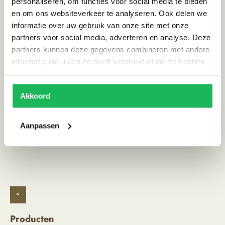
personaliseren, om functies voor social media te bieden
Hoogte (cm)
74
en om ons websiteverkeer te analyseren. Ook delen we
Breedte (cm)
130
informatie over uw gebruik van onze site met onze
partners voor social media, adverteren en analyse. Deze
Materiaal
GietIjzer
partners kunnen deze gegevens combineren met andere
Land van herkomst
Frankrijk
informatie die u aan ze heeft verstrekt of die ze hebben
verzameld op basis van uw gebruik van hun services.
Stijl
Scandinavisch | Landelijk
Akkoord
Alternatieve producten
Aanpassen
^
Producten