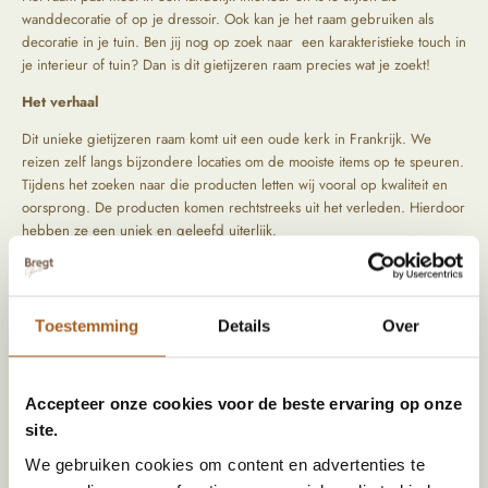
wanddecoratie of op je dressoir. Ook kan je het raam gebruiken als
decoratie in je tuin. Ben jij nog op zoek naar een karakteristieke touch in
je interieur of tuin? Dan is dit gietijzeren raam precies wat je zoekt!
Het verhaal
Dit unieke gietijzeren raam komt uit een oude kerk in Frankrijk. We
reizen zelf langs bijzondere locaties om de mooiste items op te speuren.
Tijdens het zoeken naar die producten letten wij vooral op kwaliteit en
oorsprong. De producten komen rechtstreeks uit het verleden. Hierdoor
hebben ze een uniek en geleefd uiterlijk.
Elk raam is anders en uniek. De ramen hebben een geschiedenis en
daarom ook gebruikssporen. Bij aankoop zullen wij contact opnemen via
whatsapp. Zo kunnen wij samen het raam uitzoeken wat je mooi vind en
Toestemming
Details
Over
voorkomen wij teleurstelling!
Accepteer onze cookies voor de beste ervaring op onze
Specificaties
site.
Kleur
Roest wit
We gebruiken cookies om content en advertenties te