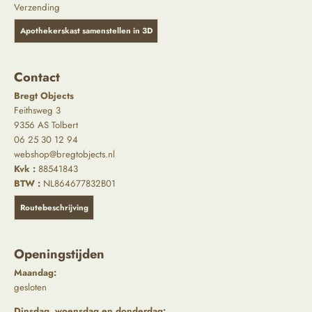
Verzending
Apothekerskast samenstellen in 3D
Contact
Bregt Objects
Feithsweg 3
9356 AS Tolbert
06 25 30 12 94
webshop@bregtobjects.nl
Kvk :
88541843
BTW :
NL864677832B01
Routebeschrijving
Openingstijden
Maandag:
gesloten
Dinsdag, woensdag en donderdag: