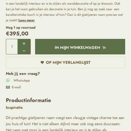
in een landelijk interieur en is te stijlen als wanddecoratie of op je dressoir. Ook
kan je het raam gebruiken als decoratie in je tuin. Ben jij nog op zoek naar een
karakteristieke touch in je interieur of tuin? Dan is dit gietijzeren raam precies wat
je zoekt!
Lees meer
Nog 1 op voorraad
€
395,00
IN MIJN WINKELWAGEN
OP MIJN VERLANGLIJST
Heb jij een vraag?
WhatsApp
E-mail
Productinformatie
Inspiratie
Dit prachtige gietijzeren raam voegt een vleugje vintage charme toe aan
jou huis of tuin! Het is niet alleen stijlvol maar ook nog eens duurzaam.
Het raam past mooi in een landelijk interieur en is te stijlen als