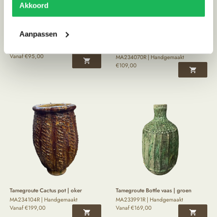
Akkoord
Aanpassen
Tamegroute tripod pot | groen
Tamegroute Twin Flame kandelaar |
MA233968R | Handgemaakt
oker
Vanaf
€
95,00
MA234070R | Handgemaakt
€
109,00
Tamegroute Cactus pot | oker
Tamegroute Bottle vaas | groen
MA234104R | Handgemaakt
MA233991R | Handgemaakt
Vanaf
€
199,00
Vanaf
€
169,00