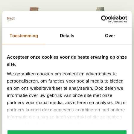
Toestemming
Details
Over
Accepteer onze cookies voor de beste ervaring op onze
site.
Tamegroute long grenade vaas | oker
Tamegroute long grenade vaas |
MA234224R | Handgemaakt
groen
We gebruiken cookies om content en advertenties te
€
109,00
MA234223R | Handgemaakt
personaliseren, om functies voor social media te bieden
€
109,00
en om ons websiteverkeer te analyseren. Ook delen we
informatie over uw gebruik van onze site met onze
partners voor social media, adverteren en analyse. Deze
partners kunnen deze gegevens combineren met andere
informatie die u aan ze heeft verstrekt of die ze hebben
verzameld op basis van uw gebruik van hun services.