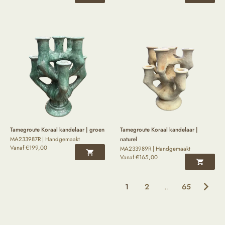
Tamegroute Koraal kandelaar | groen
Tamegroute Koraal kandelaar |
MA233987R | Handgemaakt
naturel
Vanaf
€
199,00
MA233989R | Handgemaakt
Vanaf
€
165,00
1
2
..
65