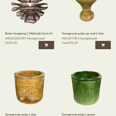
Rotan hanglamp | Wabisabi bruin M
Tamegroute potje op voet | oker
INDO233052R | Handgemaakt
MA234113R | Handgemaakt
€
220,00
Vanaf
€
8,50
Tamegroute potje | oker
Tamegroute potje | groen