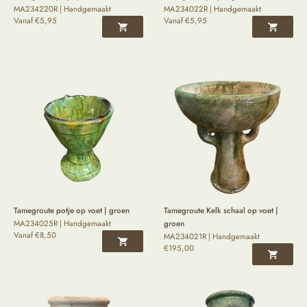
MA234220R | Handgemaakt
MA234022R | Handgemaakt
Vanaf
€
5,95
Vanaf
€
5,95
Tamegroute potje op voet | groen
Tamegroute Kelk schaal op voet |
MA234025R | Handgemaakt
groen
Vanaf
€
8,50
MA234021R | Handgemaakt
€
195,00