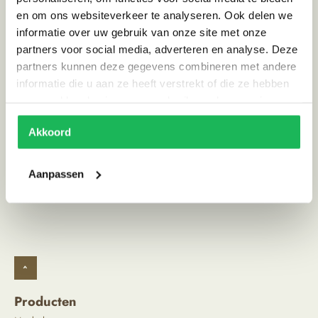
en om ons websiteverkeer te analyseren. Ook delen we
informatie over uw gebruik van onze site met onze
Alternatieve producten
partners voor social media, adverteren en analyse. Deze
partners kunnen deze gegevens combineren met andere
informatie die u aan ze heeft verstrekt of die ze hebben
Reviews
verzameld op basis van uw gebruik van hun services.
0 reviews
Akkoord
Schrijf review
Aanpassen
^
Producten