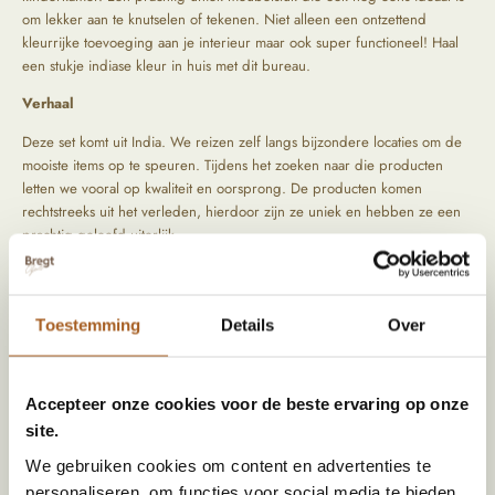
om lekker aan te knutselen of tekenen. Niet alleen een ontzettend
kleurrijke toevoeging aan je interieur maar ook super functioneel! Haal
een stukje indiase kleur in huis met dit bureau.
Verhaal
Deze set komt uit India. We reizen zelf langs bijzondere locaties om de
mooiste items op te speuren. Tijdens het zoeken naar die producten
letten we vooral op kwaliteit en oorsprong. De producten komen
rechtstreeks uit het verleden, hierdoor zijn ze uniek en hebben ze een
prachtig geleefd uiterlijk.
Specificaties
Toestemming
Details
Over
Kleur
Geel, Groen
Materiaal
Hout
Accepteer onze cookies voor de beste ervaring op onze
site.
Land van herkomst
India
We gebruiken cookies om content en advertenties te
Stijl
Ibiza vibe
personaliseren, om functies voor social media te bieden