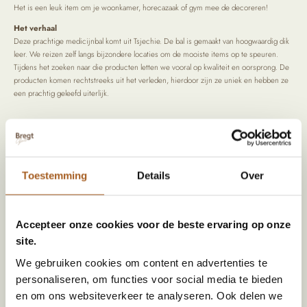
Het is een leuk item om je woonkamer, horecazaak of gym mee de decoreren!
Het verhaal
Deze prachtige medicijnbal komt uit Tsjechie. De bal is gemaakt van hoogwaardig dik
leer. We reizen zelf langs bijzondere locaties om de mooiste items op te speuren.
Tijdens het zoeken naar die producten letten we vooral op kwaliteit en oorsprong. De
producten komen rechtstreeks uit het verleden, hierdoor zijn ze uniek en hebben ze
een prachtig geleefd uiterlijk.
Specificaties
Kleur
Zwart
Toestemming
Details
Over
Diameter (cm)
26
Materiaal
Leer
Accepteer onze cookies voor de beste ervaring op onze
site.
Land van herkomst
Tsjechie
We gebruiken cookies om content en advertenties te
personaliseren, om functies voor social media te bieden
Alternatieve producten
en om ons websiteverkeer te analyseren. Ook delen we