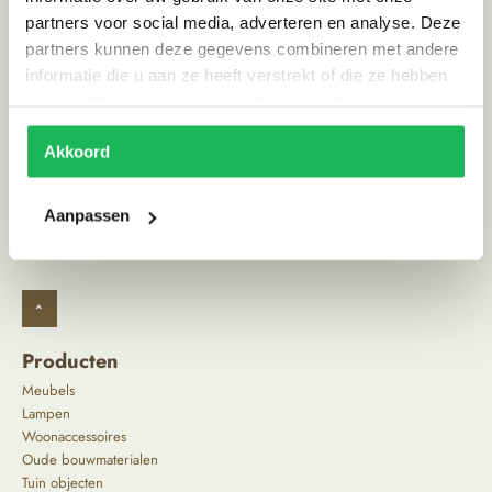
Land van herkomst
India
partners voor social media, adverteren en analyse. Deze
Stijl
Scandinavisch | Ibiza vibe
partners kunnen deze gegevens combineren met andere
informatie die u aan ze heeft verstrekt of die ze hebben
verzameld op basis van uw gebruik van hun services.
Alternatieve producten
Akkoord
Aanpassen
^
Producten
Meubels
Lampen
Woonaccessoires
Oude bouwmaterialen
Tuin objecten