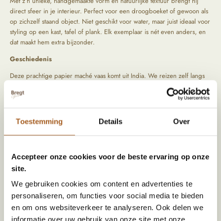
Met z’n unieke, handgemaakte vorm en natuurlijke textuur brengt hij
direct sfeer in je interieur. Perfect voor een droogboeket of gewoon als
op zichzelf staand object. Niet geschikt voor water, maar juist ideaal voor
styling op een kast, tafel of plank. Elk exemplaar is nét even anders, en
dat maakt hem extra bijzonder.
Geschiedenis
Deze prachtige papier maché vaas komt uit India. We reizen zelf langs
bijzondere locaties om de mooiste items op te speuren. Tijdens het
zoeken naar die producten letten we vooral op kwaliteit en oorsprong.
De producten komen rechtstreeks uit het verleden, hierdoor zijn ze
uniek en hebben ze een prachtig geleefd uiterlijk.
Toestemming
Details
Over
Specificaties
Accepteer onze cookies voor de beste ervaring op onze
site.
Afmeting (HxBxD)
36 x 30 x 30
We gebruiken cookies om content en advertenties te
Kleur
Creme
personaliseren, om functies voor social media te bieden
Materiaal
Papier maché
en om ons websiteverkeer te analyseren. Ook delen we
informatie over uw gebruik van onze site met onze